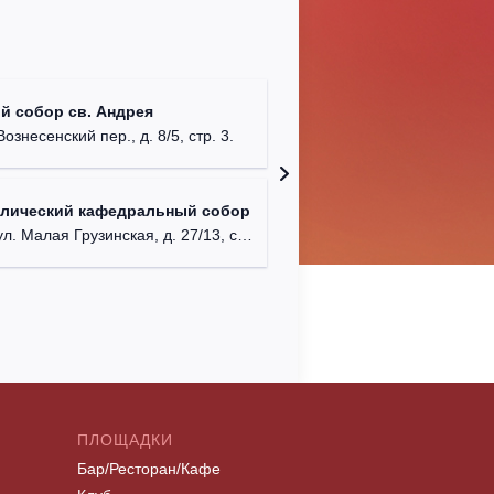
Храм Хр
й собор св. Андрея
Соборо
Вознесенский пер., д. 8/5, стр. 3.
г. Моск
Театриу
олический кафедральный собор
Дурово
л. Малая Грузинская, д. 27/13, стр. 1.
г. Моск
ПЛОЩАДКИ
Бар/Ресторан/Кафе