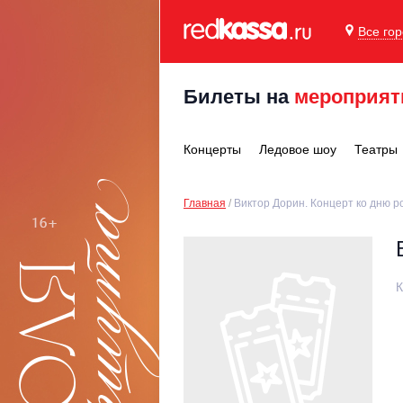
Все го
Билеты на
мероприят
Концерты
Ледовое шоу
Театры
Главная
Виктор Дорин. Концерт ко дню 
К