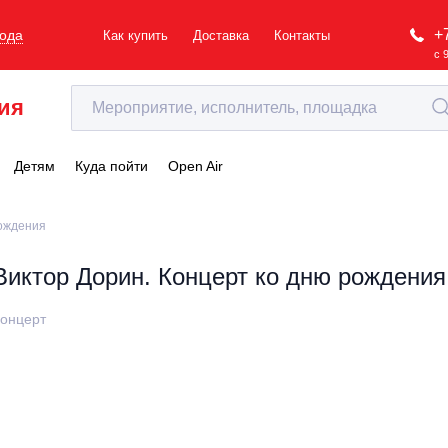
+
рода
Как купить
Доставка
Контакты
с 
ия
Детям
Куда пойти
Open Air
рождения
Виктор Дорин. Концерт ко дню рождения
онцерт