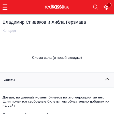
с
9:00
до
23:00
Владимир Спиваков и Хибла Герзмава
Заказать
обратный
Концерт
звонок
Главная
Все события
Выбрать мероприятие
Инди
Cхема зала
(
в новой вкладке
)
Все события
Как купить
Электронная музыка
Rap, hip-hop, RnB
Билеты
Все события
Контакты
Панк
Поэтический вечер
Друзья, на данный момент билетов на это мероприятие нет.
Если появятся свободные билеты, мы обязательно добавим их
Все события
Выбрать другой город
Концерты на теплоходе
на сайт.
Опера