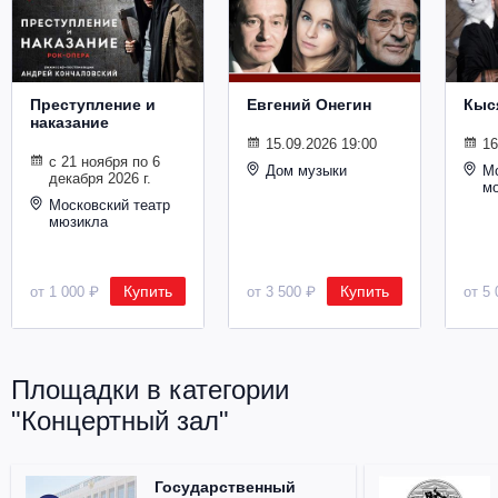
Металл
Преступление и
Евгений Онегин
Кыс
наказание
15.09.2026 19:00
16
с 21 ноября по 6
Дом музыки
Мо
декабря 2026 г.
м
Московский театр
мюзикла
Купить
Купить
от 1 000 ₽
от 3 500 ₽
от 5 
Площадки в категории
"Концертный зал"
Государственный