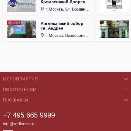
Кремлевский Дворец
г. Москва, ул. Воздвиженка, д. 1, Кремль.
Англиканский собор
св. Андрея
г. Москва, Вознесенский пер., д. 8/5, стр. 3.
МЕРОПРИЯТИЯ
ПОКУПАТЕЛЯМ
Концерты
ПЛОЩАДКИ
О нас
Классика
+7 495 665 9999
Бар/Ресторан/Кафе
Как купить
Театры
info@redkassa.ru
Клуб
Возврат билетов
Фестивали