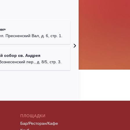
Римско-
нн»
г. Москв
ул. Пресненский Вал, д. 6, стр. 1.
Храм Хр
й собор св. Андрея
Соборо
Вознесенский пер., д. 8/5, стр. 3.
г. Моск
ПЛОЩАДКИ
Бар/Ресторан/Кафе