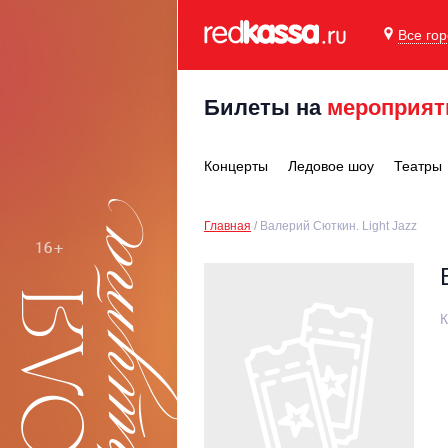
Все го
Билеты на
мероприят
Концерты
Ледовое шоу
Театры
Главная
Валерий Сюткин. Light Jazz
К