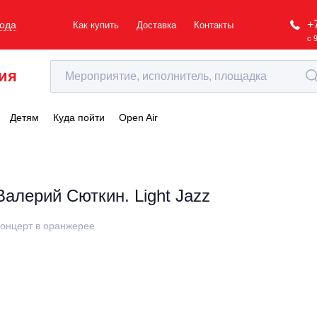
+
рода
Как купить
Доставка
Контакты
с 
ия
Детям
Куда пойти
Open Air
Валерий Сюткин. Light Jazz
онцерт в оранжерее