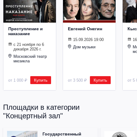
Металл
Преступление и
Евгений Онегин
Кыс
наказание
15.09.2026 19:00
16
с 21 ноября по 6
Дом музыки
Мо
декабря 2026 г.
м
Московский театр
мюзикла
Купить
Купить
от 1 000 ₽
от 3 500 ₽
от 5 
Площадки в категории
"Концертный зал"
Государственный