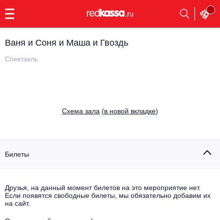
с
9:00
до
23:00
Ваня и Соня и Маша и Гвоздь
Заказать
обратный
Спектакль
звонок
Главная
Все события
Выбрать мероприятие
Инди
Cхема зала
(
в новой вкладке
)
Все события
Как купить
Электронная музыка
Rap, hip-hop, RnB
Билеты
Все события
Контакты
Панк
Поэтический вечер
Друзья, на данный момент билетов на это мероприятие нет.
Если появятся свободные билеты, мы обязательно добавим их
Все события
Выбрать другой город
Концерты на теплоходе
на сайт.
Опера