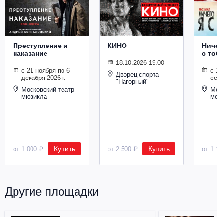
Металл
Преступление и
КИНО
Ниче
наказание
с то
18.10.2026 19:00
с 21 ноября по 6
с 
Дворец спорта
декабря 2026 г.
се
"Нагорный"
Московский театр
Мо
мюзикла
м
Купить
Купить
от 1 000 ₽
от 2 500 ₽
от 1 
Другие площадки