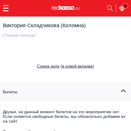
с
9:00
до
23:00
Виктория Складчикова (Коломна)
Заказать
обратный
Стендап-концерт
звонок
Главная
Все события
Выбрать мероприятие
Инди
Cхема зала
(
в новой вкладке
)
Все события
Как купить
Электронная музыка
Rap, hip-hop, RnB
Билеты
Все события
Контакты
Панк
Опера
Друзья, на данный момент билетов на это мероприятие нет.
Если появятся свободные билеты, мы обязательно добавим их
Все события
Выбрать другой город
Концерты на теплоходе
на сайт.
Известные актёры