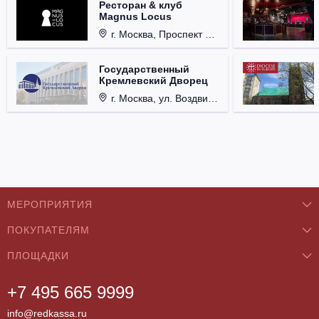
Ресторан & клуб
Magnus Locus
г. Москва, Проспект Мира, д. 12, стр. 9.
Государственный
Кремлевский Дворец
г. Москва, ул. Воздвиженка, д. 1, Кремль.
МЕРОПРИЯТИЯ
ПОКУПАТЕЛЯМ
Концерты
ПЛОЩАДКИ
О нас
Классика
+7 495 665 9999
Бар/Ресторан/Кафе
Как купить
Театры
info@redkassa.ru
Клуб
Возврат билетов
Фестивали