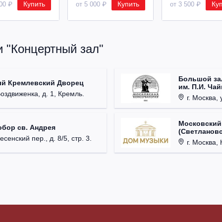
Купить
Купить
Ку
500 ₽
от 5 000 ₽
от 3 500 ₽
и "Концертный зал"
Большой за
ый Кремлевский Дворец
им. П.И. Ча
Воздвиженка, д. 1, Кремль.
г. Москва, 
Московский
обор св. Андрея
(Светлановс
есенский пер., д. 8/5, стр. 3.
г. Москва, К