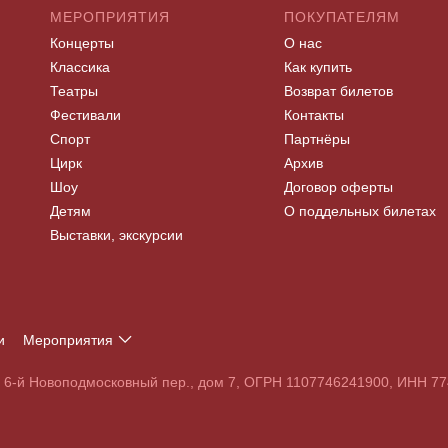
МЕРОПРИЯТИЯ
ПОКУПАТЕЛЯМ
Концерты
О нас
Классика
Как купить
Театры
Возврат билетов
Фестивали
Контакты
Спорт
Партнёры
Цирк
Архив
Шоу
Договор оферты
Детям
О поддельных билетах
Выставки, экскурсии
и
Мероприятия
Т
У
Ф
Х
Ц
Ч
Ш
Щ
Э
Ю
Я
, 6-й Новоподмосковный пер., дом 7, ОГРН 1107746241900, ИНН 
S
T
U
V
W
X
Y
Z