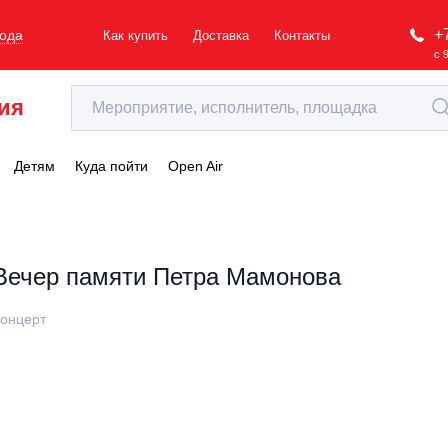
+
рода
Как купить
Доставка
Контакты
с 
ия
Детям
Куда пойти
Open Air
Вечер памяти Петра Мамонова
онцерт