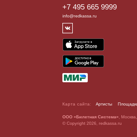
+7 495 665 9999
info@redkassa.ru
Карта сайта:
Артисты
Площадк
А
Б
В
Г
Д
Е
Ж
З
И
Й
К
Л
М
Н
О
П
Р
С
ООО «Билетная Система»
, Москва
A
B
C
D
E
F
G
H
I
J
K
L
M
N
O
P
Q
R
© Copyright 2026, redkassa.ru
0
1
2
3
4
5
6
7
8
9