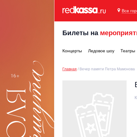
Все го
Билеты на
мероприят
Концерты
Ледовое шоу
Театры
Главная
Вечер памяти Петра Мамонова
К