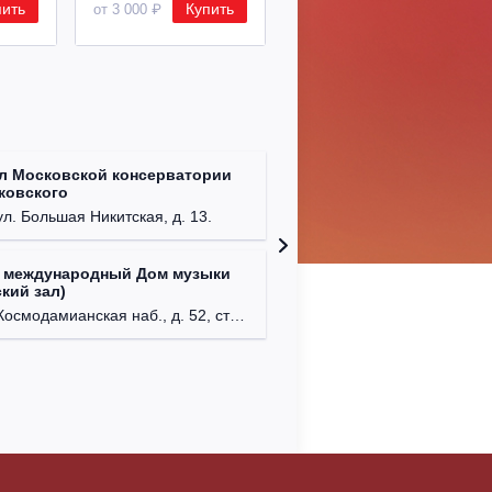
пить
Купить
Купить
от 3 000 ₽
от 8 500 ₽
л Московской консерватории
Централ
йковского
г. Моск
ул. Большая Никитская, д. 13.
 международный Дом музыки
Клуб Ba
кий зал)
г. Моск
осмодамианская наб., д. 52, стр. 8.