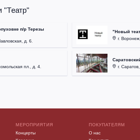
 "Театр"
рпуховке п/р Терезы
"Новый теат
г. Воронеж,
Павловская, д. 6.
Саратовский
омольская пл., д. 4.
г. Саратов,
МЕРОПРИЯТИЯ
ПОКУПАТЕЛЯМ
Концерты
О нас