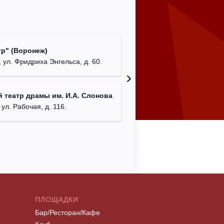
Культур
р" (Воронеж)
театр"
 ул. Фридриха Энгельса, д. 60.
г. Орех
ДК им. 
 театр драмы им. И.А. Слонова
г. Моск
 ул. Рабочая, д. 116.
ПЛОЩАДКИ
Бар/Ресторан/Кафе