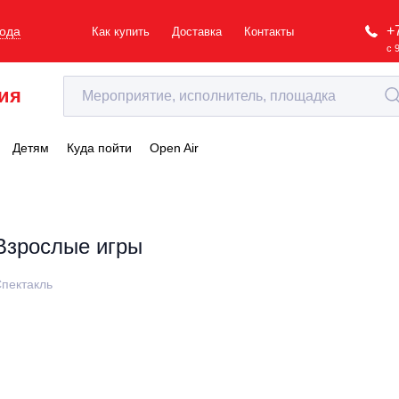
+
рода
Как купить
Доставка
Контакты
с 
ия
Детям
Куда пойти
Open Air
Взрослые игры
пектакль