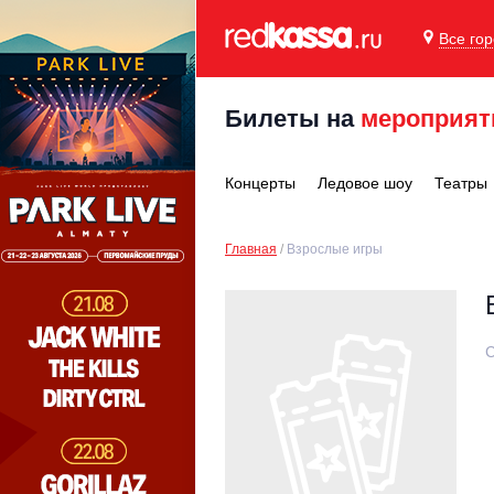
Все го
Билеты на
мероприят
Концерты
Ледовое шоу
Театры
Главная
Взрослые игры
С