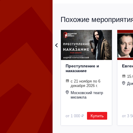
Похожие мероприятия 
Преступление и
Евге
наказание
15.
с 21 ноября по 6
До
декабря 2026 г.
Московский театр
мюзикла
Купить
от 1 000 ₽
от 3 