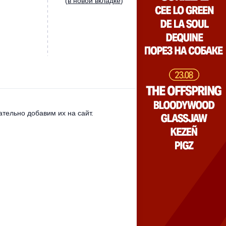
(
в новой вкладке
)
тельно добавим их на сайт.