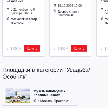
наказание
с то
Металл
18.10.2026 19:00
с 21 ноября по 6
с 
Дворец спорта
декабря 2026 г.
се
"Нагорный"
Московский театр
Мо
мюзикла
м
Купить
Купить
от 1 000 ₽
от 2 500 ₽
от 1 
Площадки в категории "Усадьба/
Особняк"
Музей-заповедник
«Коломенское»
г. Москва, Проспект Андропова, д. 39.