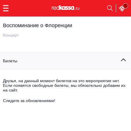
с
9:00
до
23:00
Воспоминание о Флоренции
Заказать
обратный
Концерт
звонок
Главная
Все события
Билеты
Выбрать мероприятие
Инди
Все события
Как купить
Электронная музыка
Друзья, на данный момент билетов на это мероприятие нет.
Если появятся свободные билеты, мы обязательно добавим их
на сайт.
Rap, hip-hop, RnB
Все события
Следите за обновлениями!
Контакты
Панк
Опера
Все события
Выбрать другой город
Концерты на теплоходе
Известные актёры