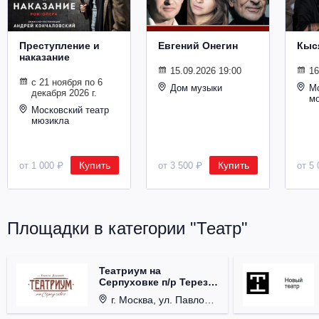
Металл
Преступление и
Евгений Онегин
Кыс
наказание
15.09.2026 19:00
16
с 21 ноября по 6
Дом музыки
Мо
декабря 2026 г.
м
Московский театр
мюзикла
Купить
Купить
от 1 000 ₽
от 3 500 ₽
от 5 
Площадки в категории "Театр"
Театриум на
Серпуховке п/р Терезы
Дуровой
г. Москва, ул. Павловская, д. 6.