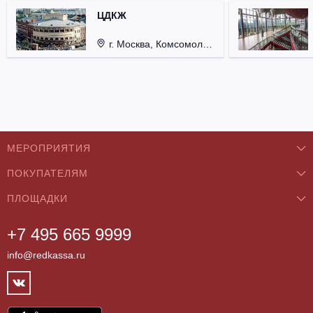
ЦДКЖ
г. Москва, Комсомольская пл., д. 4.
МЕРОПРИЯТИЯ
ПОКУПАТЕЛЯМ
Концерты
ПЛОЩАДКИ
О нас
Классика
+7 495 665 9999
Бар/Ресторан/Кафе
Как купить
Театры
info@redkassa.ru
Клуб
Возврат билетов
Фестивали
Концертный зал
Контакты
Спорт
Театр
Партнёры