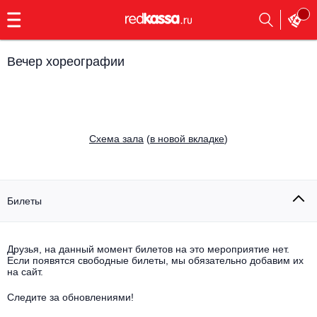
с
9:00
до
23:00
Вечер хореографии
Заказать
обратный
звонок
Главная
Все события
Cхема зала
(
в новой вкладке
)
Выбрать мероприятие
Инди
Все события
Как купить
Электронная музыка
Билеты
Rap, hip-hop, RnB
Все события
Друзья, на данный момент билетов на это мероприятие нет.
Контакты
Панк
Если появятся свободные билеты, мы обязательно добавим их
Поэтический вечер
на сайт.
Все события
Выбрать другой город
Концерты на теплоходе
Опера
Следите за обновлениями!