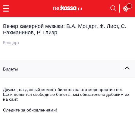
с
9:00
до
23:00
Вечер камерной музыки: В.А. Моцарт, Ф. Лист, С.
Заказать
Рахманинов, Р. Глиэр
обратный
звонок
Концерт
Главная
Все события
Выбрать мероприятие
Инди
Билеты
Все события
Как купить
Электронная музыка
Друзья, на данный момент билетов на это мероприятие нет.
Rap, hip-hop, RnB
Если появятся свободные билеты, мы обязательно добавим их
Все события
на сайт.
Контакты
Панк
Следите за обновлениями!
Поэтический вечер
Все события
Выбрать другой город
Концерты на теплоходе
Опера