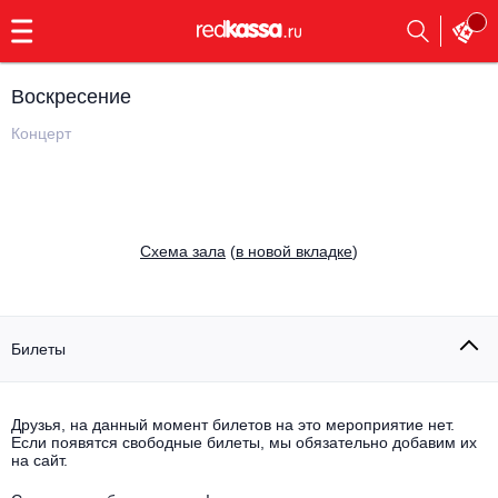
с
9:00
до
23:00
Воскресение
Заказать
обратный
Концерт
звонок
Главная
Все события
Выбрать мероприятие
Инди
Cхема зала
(
в новой вкладке
)
Все события
Как купить
Электронная музыка
Rap, hip-hop, RnB
Билеты
Все события
Контакты
Панк
Поэтический вечер
Друзья, на данный момент билетов на это мероприятие нет.
Если появятся свободные билеты, мы обязательно добавим их
Все события
Выбрать другой город
Концерты на теплоходе
на сайт.
Опера