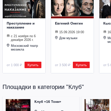
Металл
Преступление и
Евгений Онегин
Кыс
наказание
15.09.2026 19:00
16
с 21 ноября по 6
Дом музыки
Мо
декабря 2026 г.
м
Московский театр
мюзикла
Купить
Купить
от 1 000 ₽
от 3 500 ₽
от 5 
Площадки в категории "Клуб"
Клуб «16 Тонн»