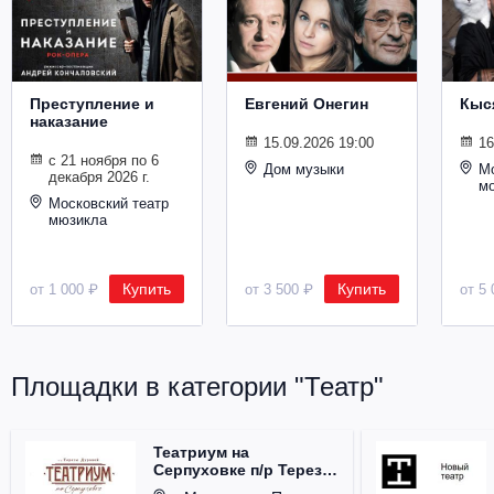
Металл
Преступление и
Евгений Онегин
Кыс
наказание
15.09.2026 19:00
16
с 21 ноября по 6
Дом музыки
Мо
декабря 2026 г.
м
Московский театр
мюзикла
Купить
Купить
от 1 000 ₽
от 3 500 ₽
от 5 
Площадки в категории "Театр"
Театриум на
Серпуховке п/р Терезы
Дуровой