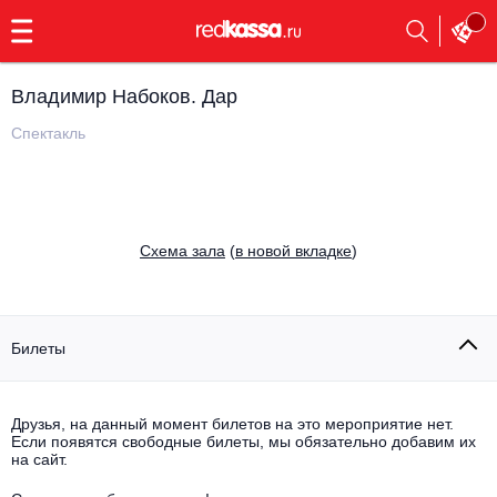
с
9:00
до
23:00
Владимир Набоков. Дар
Заказать
обратный
Спектакль
звонок
Главная
Все события
Выбрать мероприятие
Инди
Cхема зала
(
в новой вкладке
)
Все события
Как купить
Электронная музыка
Rap, hip-hop, RnB
Билеты
Все события
Контакты
Панк
Поэтический вечер
Друзья, на данный момент билетов на это мероприятие нет.
Если появятся свободные билеты, мы обязательно добавим их
Все события
Выбрать другой город
Концерты на теплоходе
на сайт.
Опера