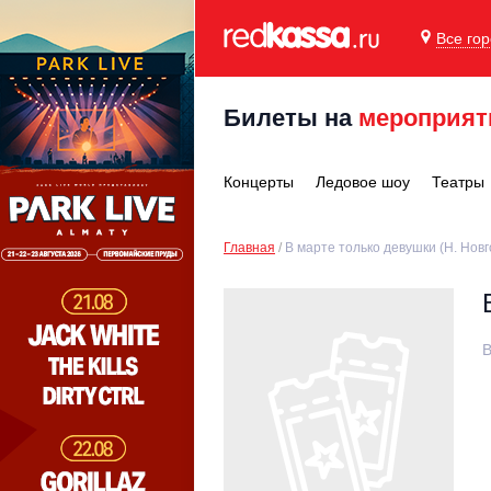
Все го
Билеты на
мероприят
Концерты
Ледовое шоу
Театры
Главная
В марте только девушки (Н. Новг
В