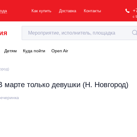
+
рода
Как купить
Доставка
Контакты
с 
ия
Детям
Куда пойти
Open Air
ород)
В марте только девушки (Н. Новгород)
ечеринка