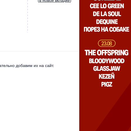
(
в новой вкладке
)
тельно добавим их на сайт.