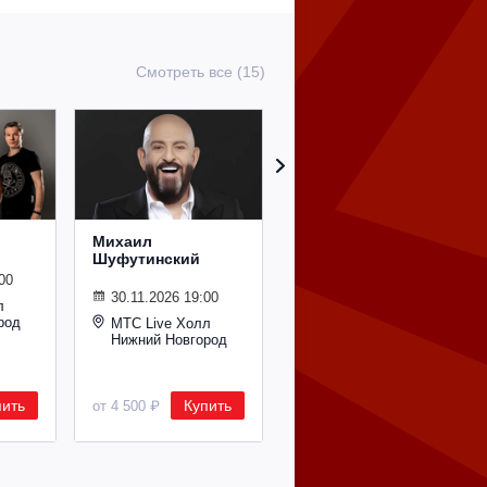
Смотреть все (15)
Михаил
Сурганова и
Шуфутинский
Оркестр
00
30.11.2026 19:00
02.11.2026 19:00
л
род
МТС Live Холл
МТС Live Холл
Нижний Новгород
Нижний Новгород
пить
Купить
Купить
от 4 500 ₽
от 2 600 ₽