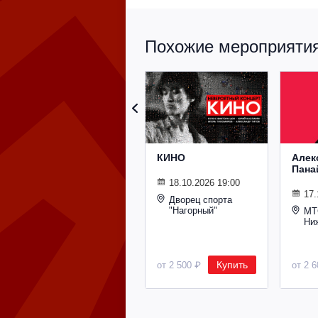
Похожие мероприятия 
КИНО
Алек
Пана
18.10.2026 19:00
17.
Дворец спорта
"Нагорный"
МТ
Ни
Купить
от 2 500 ₽
от 2 