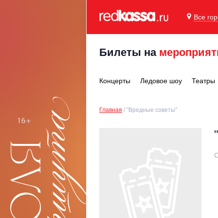
Все го
Билеты на
мероприят
Концерты
Ледовое шоу
Театры
Главная
"Вредные советы"
С