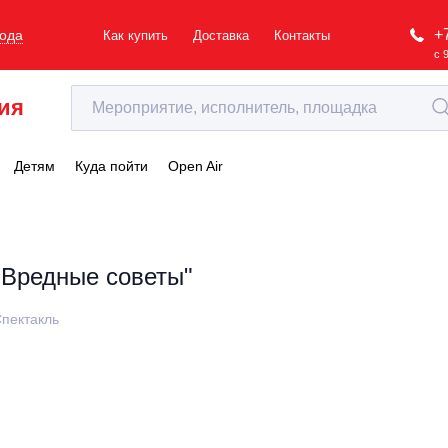
+
рода
Как купить
Доставка
Контакты
с 
ия
Детям
Куда пойти
Open Air
"Вредные советы"
пектакль