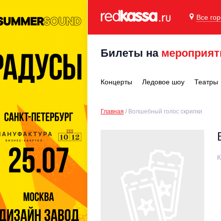
Все го
Билеты на
мероприят
Концерты
Ледовое шоу
Театры
Главная
Волшебный голос скрипки
К