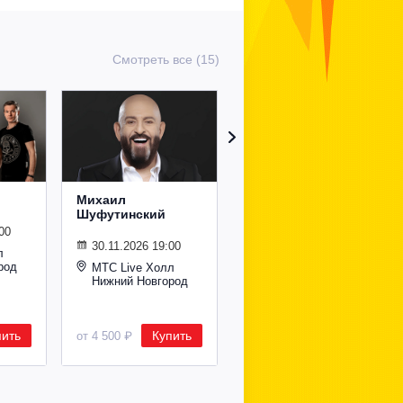
Смотреть все (15)
Михаил
Сурганова и
Шуфутинский
Оркестр
00
30.11.2026 19:00
02.11.2026 19:00
л
род
МТС Live Холл
МТС Live Холл
Нижний Новгород
Нижний Новгород
пить
Купить
Купить
от 4 500 ₽
от 2 600 ₽