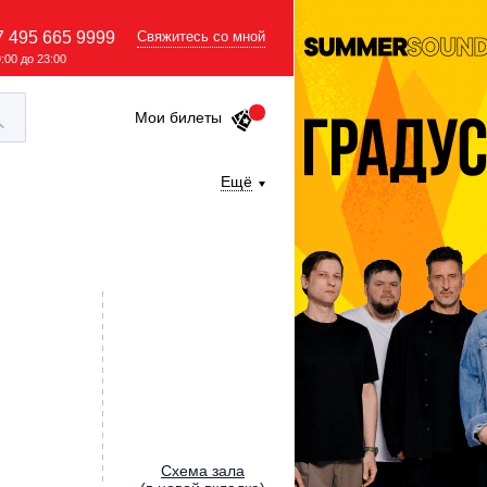
7 495 665 9999
Свяжитесь со мной
9:00 до 23:00
Мои билеты
Ещё
Cхема зала