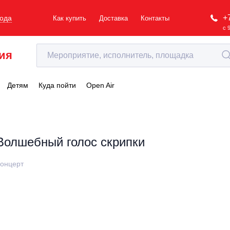
+
рода
Как купить
Доставка
Контакты
с 
ия
Детям
Куда пойти
Open Air
Волшебный голос скрипки
онцерт