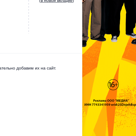
(
в новой вкладке
)
тельно добавим их на сайт.