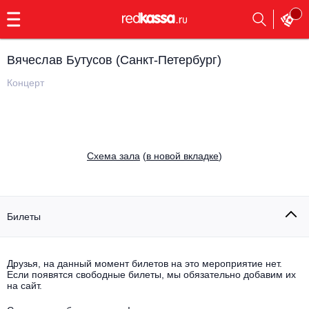
с
9:00
до
23:00
Вячеслав Бутусов (Санкт-Петербург)
Заказать
обратный
Концерт
звонок
Главная
Все события
Выбрать мероприятие
Инди
Cхема зала
(
в новой вкладке
)
Все события
Как купить
Электронная музыка
Rap, hip-hop, RnB
Билеты
Все события
Контакты
Панк
Поэтический вечер
Друзья, на данный момент билетов на это мероприятие нет.
Если появятся свободные билеты, мы обязательно добавим их
Все события
Выбрать другой город
Концерты на теплоходе
на сайт.
Опера