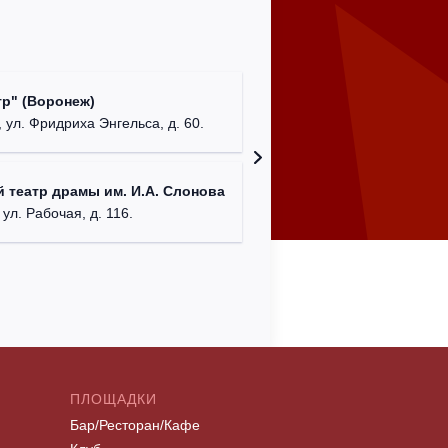
Культур
р" (Воронеж)
театр"
 ул. Фридриха Энгельса, д. 60.
г. Орех
ДК им. 
 театр драмы им. И.А. Слонова
г. Моск
 ул. Рабочая, д. 116.
ПЛОЩАДКИ
Бар/Ресторан/Кафе