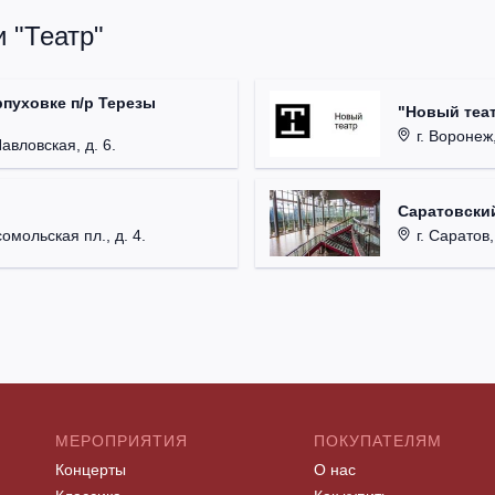
 "Театр"
рпуховке п/р Терезы
"Новый теат
г. Воронеж,
Павловская, д. 6.
Саратовский
омольская пл., д. 4.
г. Саратов,
МЕРОПРИЯТИЯ
ПОКУПАТЕЛЯМ
Концерты
О нас