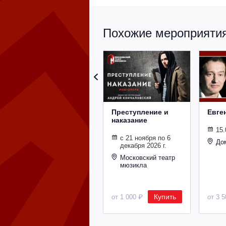
Похожие мероприятия 
Преступление и
Евге
наказание
15.
с 21 ноября по 6
До
декабря 2026 г.
Московский театр
мюзикла
Купить
от 1 000 ₽
от 3 