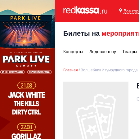
Все го
Билеты на
мероприят
Концерты
Ледовое шоу
Театры
Главная
Волшебник Изумрудного города
С