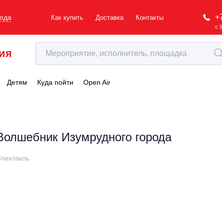
+
рода
Как купить
Доставка
Контакты
с 
ия
Детям
Куда пойти
Open Air
Волшебник Изумрудного города
пектакль