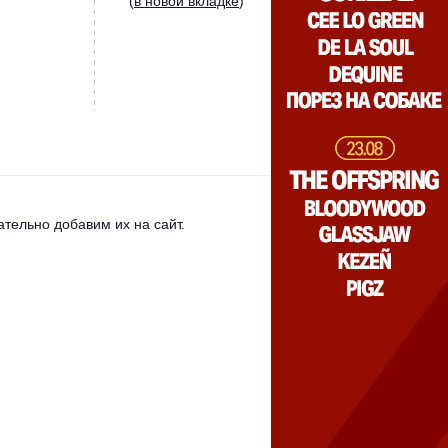
(
в новой вкладке
)
тельно добавим их на сайт.