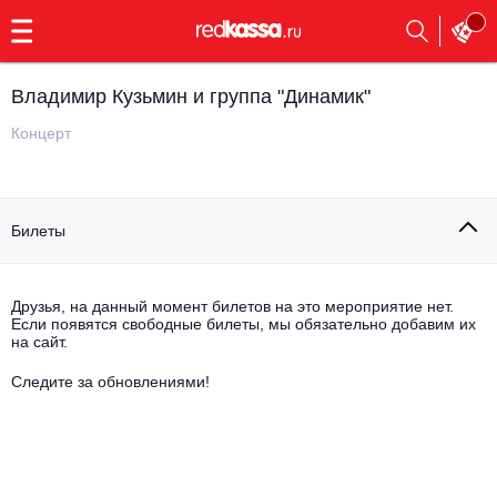
с
9:00
до
23:00
Владимир Кузьмин и группа "Динамик"
Заказать
обратный
Концерт
звонок
Главная
Все события
Билеты
Выбрать мероприятие
Инди
Все события
Как купить
Электронная музыка
Друзья, на данный момент билетов на это мероприятие нет.
Если появятся свободные билеты, мы обязательно добавим их
на сайт.
Rap, hip-hop, RnB
Все события
Следите за обновлениями!
Контакты
Панк
Поэтический вечер
Все события
Выбрать другой город
Концерты на теплоходе
Опера