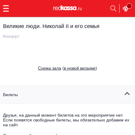
с
9:00
до
23:00
Великие люди. Николай II и его семья
Заказать
обратный
Концерт
звонок
Главная
Все события
Выбрать мероприятие
Инди
Cхема зала
(
в новой вкладке
)
Все события
Как купить
Электронная музыка
Rap, hip-hop, RnB
Билеты
Все события
Контакты
Панк
Поэтический вечер
Друзья, на данный момент билетов на это мероприятие нет.
Если появятся свободные билеты, мы обязательно добавим их
Все события
Выбрать другой город
Концерты на теплоходе
на сайт.
Опера