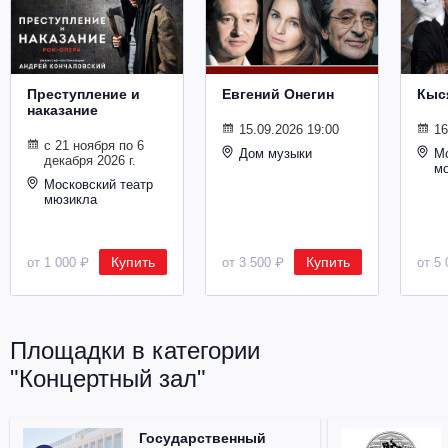
Металл
Преступление и
Евгений Онегин
Кыс
наказание
15.09.2026 19:00
16
с 21 ноября по 6
Дом музыки
Мо
декабря 2026 г.
м
Московский театр
мюзикла
Купить
Купить
от 1 000 ₽
от 3 500 ₽
от 5 
Площадки в категории
"Концертный зал"
Государственный