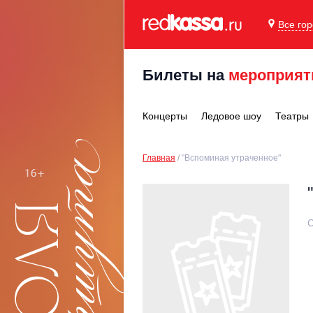
Все го
Билеты на
мероприят
Концерты
Ледовое шоу
Театры
Главная
"Вспоминая утраченное"
С