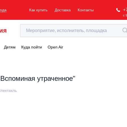
+
рода
Как купить
Доставка
Контакты
с 
ия
Детям
Куда пойти
Open Air
"Вспоминая утраченное"
пектакль