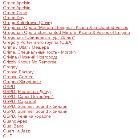
Green Apelsin
Green Apelsin
Green Crow
Green Day
Gregg Kofi Brown (Сочи)
Gregorian Opera "Mirror of Enigma". Ksana & Enchanted Voices
Gregorian Opera «Enchanted Mirror». Ksana & Voices of Enigma
Gregorian. Юбилейный тур "20 лет"
Gregory Porter и его группа (США)
Grima / Ultar / Мещера
Grima. Специальный гость - Morokh
Grivina (Нижний Новгород)
Grizzly Knows No Remorse
Groggy
Groove Factory
Groove Garden
Gruppa Skryptonite
GSPD
GSPD (Ростов-на-Дону)
GSPD (Санкт-Петербург)
GSPD (Саратов)
GSPD. Summer Sound x билайн
GSPD. Summer Sound x билайн
GSPD. Рейв на корабле
Guano Apes
Gudi Band
Guerrilla Jazz
GUF