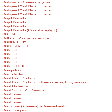
Godsmack. Отмена концерта
Godspeed You! Black Emperor
Godspeed You! Black Emperor
Godspeed You! Black Emperor
Gogol Bordello
Gogol Bordello
Gogol Bordello
Gogol Bordello (Санкт-Петербург)
GOJIRA
GoKirtan. Мантры на высоте
GOKK'N'TONY
GOLD STRELKI
GONE.Fludd
GONE.Fludd
GONE.Fludd
GONE.Fludd
GONE.FLUDD
Gonopolsky
Gonzo Rollaz
Good Hash Production
Good Hash Production (Желтая ветка, Полумягкие)
Good Orchestra
Good Sound, Mr. Синатра!
Good Times
Good Times
Good Times
Gor Sujyan (Армения). «Onemanband»
Goran Bregovic