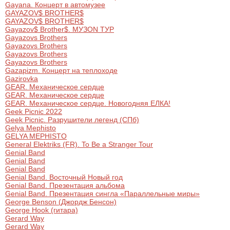
Gayana. Концерт в автомузее
Металл
GAYAZOV$ BROTHER$
GAYAZOV$ BROTHER$
Gayazov$ Brother$. МУЗОN ТУР
Gayazovs Brothers
Gayazovs Brothers
Gayazovs Brothers
Gayazovs Brothers
Gazapizm. Концерт на теплоходе
Gazirovka
GEAR. Механическое сердце
GEAR. Механическое сердце
GEAR. Механическое сердце. Новогодняя ЕЛКА!
Geek Picnic 2022
Geek Picnic. Разрушители легенд (СПб)
Gelya Mephisto
GELYA MEPHISTO
General Elektriks (FR). To Be a Stranger Tour
Genial Band
Genial Band
Genial Band
Genial Band. Восточный Новый год
Genial Band. Презентация альбома
Genial Band. Презентация сингла «Параллельные миры»
George Benson (Джордж Бенсон)
George Hook (гитара)
Gerard Way
Gerard Way