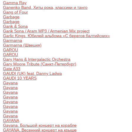
Другое для детей
Gamma Ray
Поп и эстрада
Известные актёры
Ganenko Band. Хиты рока, классики и танго
Все события
Gang of Four
Детский концерт
Garbage
Альтернатива
Комедия
Garbage
Garik & Sona
Детский спектакль
Garik Sona / Aram MP3 / Armenian Mix project
Классическая музыка
Все события
Garlic Kings. Юбилей альбома «С берегов балтийских»
Творческий вечер
Garmarna
Детское шоу
Garmarna (Швеция)
Круиз Фест
GAROU
Мюзикл, оперетта
GAROU
Gary Hans & Intergalactic Orchestra
Детский мюзикл
Open-air на ВДНХ
Gary Moore Tribute (Санкт-Петербург)
Балет
Gate A33
GAUDI (UK) feat. Danny Ladwa
Джаз и блюз
GAUDI 10 YEARS
Драма
Gayana
Gayana
Этно, фолк, кантри
Gayana
Музыкальный спектакль
Gayana
Gayana
Gayana
Рок
Спектакль
Gayana
Gayana
GAYANA
Шансон, романс, авторская песня
Иммерсивный спектакль
Gayana. Большой концерт на корабле
GAYANA. Весенний концерт на крыше