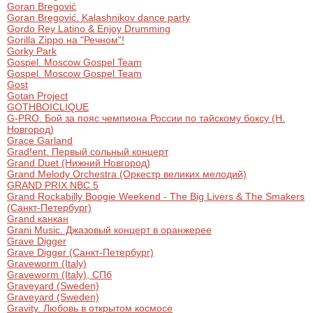
Goran Bregović
Goran Bregović. Kalashnikov dance party
Gordo Rey Latino & Enjoy Drumming
Gorilla Zippo на "Речном"!
Gorky Park
Gospel. Moscow Gospel Team
Gospel. Moscow Gospel Team
Gost
Gotan Project
GOTHBOICLIQUE
G-PRO. Бой за пояс чемпиона России по тайскому боксу (Н.
Новгород)
Grace Garland
Grad!еnt. Первый сольный концерт
Grand Duet (Нижний Новгород)
Grand Melody Orchestra (Оркестр великих мелодий)
GRAND PRIX NBC 5
Grand Rockabilly Boogie Weekend - The Big Livers & The Smakers
(Санкт-Петербург)
Grand канкан
Grani Music. Джазовый концерт в оранжерее
Grave Digger
Grave Digger (Санкт-Петербург)
Graveworm (Italy)
Graveworm (Italy), СПб
Graveyard (Sweden)
Graveyard (Sweden)
Gravity. Любовь в открытом космосе