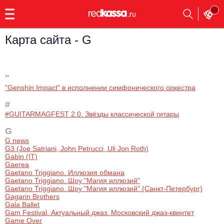
с
9:00
до
23:00
Карта сайта - G
Заказать
обратный
звонок
"
Главная
Все события
"Genshin Impact" в исполнении симфонического оркестра
#
Выбрать мероприятие
Инди
#GUITARMAGFEST 2.0. Звёзды классической гитары
Все события
Как купить
Электронная музыка
G
G news
G3 (Joe Satriani, John Petrucci, Uli Jon Roth)
Rap, hip-hop, RnB
Gabin (IT)
Все события
Gaerea
Gaetano Triggiano. Иллюзия обмана
Контакты
Панк
Gaetano Triggiano. Шоу "Магия иллюзий"
Поэтический вечер
Gaetano Triggiano. Шоу "Магия иллюзий" (Санкт-Петербург)
Gagarin Brothers
Все события
Gala Ballet
Выбрать другой город
Концерты на теплоходе
Опера
Gam Festival. Актуальный джаз. Московский джаз-квинтет
Game Over