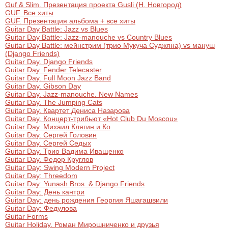
Guf & Slim. Презентация проекта Gusli (Н. Новгород)
GUF. Все хиты
GUF. Презентация альбома + все хиты
Guitar Day Battle: Jazz vs Blues
Guitar Day Battle: Jazz-manouche vs Country Blues
Guitar Day Battle: мейнстрим (трио Мукуча Суджяна) vs мануш
(Django Friends)
Guitar Day. Django Friends
Guitar Day. Fender Telecaster
Guitar Day. Full Moon Jazz Band
Guitar Day. Gibson Day
Guitar Day. Jazz-manouche. New Names
Guitar Day. The Jumping Cats
Guitar Day. Квартет Дениса Назарова
Guitar Day. Концерт-трибьют «Hot Club Du Moscou»
Guitar Day. Михаил Клягин и Ко
Guitar Day. Сергей Головин
Guitar Day. Сергей Седых
Guitar Day. Трио Вадима Иващенко
Guitar Day. Федор Круглов
Guitar Day: Swing Modern Project
Guitar Day: Threedom
Guitar Day: Yunash Bros. & Django Friends
Guitar Day: День кантри
Guitar Day: день рождения Георгия Яшагашвили
Guitar Day: Федулова
Guitar Forms
Guitar Holiday. Роман Мирошниченко и друзья