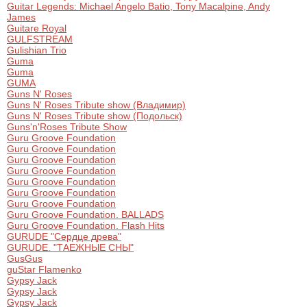
Guitar Legends: Michael Angelo Batio, Tony Macalpine, Andy
James
Guitare Royal
GULFSTREAM
Gulishian Trio
Guma
Guma
GUMA
Guns N' Roses
Guns N' Roses Tribute show (Владимир)
Guns N' Roses Tribute show (Подольск)
Guns'n'Roses Tribute Show
Guru Groove Foundation
Guru Groove Foundation
Guru Groove Foundation
Guru Groove Foundation
Guru Groove Foundation
Guru Groove Foundation
Guru Groove Foundation
Guru Groove Foundation. BALLADS
Guru Groove Foundation. Flash Hits
GURUDE "Сердце древа"
GURUDE. "ТАЕЖНЫЕ СНЫ"
GusGus
guStar Flamenko
Gypsy Jack
Gypsy Jack
Gypsy Jack