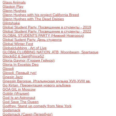
Glass Animals
Glaston Play
Glenn Hughes
Glenn Hughes with his project California Breed
Glenn Hughes with The Dead Daisies
Glintshake
Global Student Party. Посвящение в студенты - 2019
Global Student Party. Посвящение в студенты - 2022
GLOBAL STUDENTS PARTY (Нижний Новгород)
Global Sudent Party. День студента
Global Winter Fest
Globalclubbing - Art of Live
GLOBALCLUBBING NATION: ATB, Moonbeam, Spartaque
Glocki52 & SaintPrince52
Gloria Gaynor (Глория Гейнор)
Gloria In Excelsis Deo
Glosoli
Glosoli. Первый тур!
Gnesin Jazz
Gnessin Baroque. Итальянская музыка XVII-XVIII вв.
Go Kirtan. Презентация нового альбома
GOA GIL in Moscow
Goblin (Италия)
God Is an Astronaut
God Save The Queen
Godfrey. Stand up comedy from New York
Godsmack
Godsmack (Санкт-Петербург)