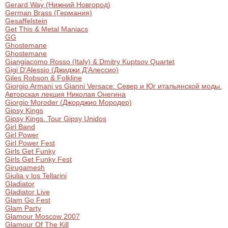
Gerard Way (Нижний Новгород)
German Brass (Германия)
Gesaffelstein
Get This & Metal Maniacs
GG
Ghostemane
Ghostemane
Giangiacomo Rosso (Italy) & Dmitry Kuptsov Quartet
Gigi D'Alessio (Джиджи Д'Алессио)
Giles Robson & Folkline
Giorgio Armani vs Gianni Versace: Север и Юг итальянской моды.
Авторская лекция Николая Онегина
Giorgio Moroder (Джорджио Мородер)
Gipsy Kings
Gipsy Kings. Tour Gipsy Unidos
Girl Band
Girl Power
Girl Power Fest
Girls Get Funky
Girls Get Funky Fest
Girugamesh
Giulia y los Tellarini
Gladiator
Gladiator Live
Glam Go Fest
Glam Party
Glamour Moscow 2007
Glamour Of The Kill