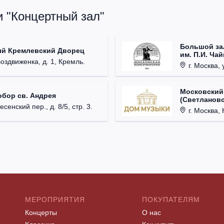
и "Концертный зал"
Большой за
ый Кремлевский Дворец
им. П.И. Ча
Воздвиженка, д. 1, Кремль.
г. Москва, 
Московский
обор св. Андрея
(Светлановс
есенский пер., д. 8/5, стр. 3.
г. Москва, К
МЕРОПРИЯТИЯ
ПОКУПАТЕЛЯМ
Концерты
О нас