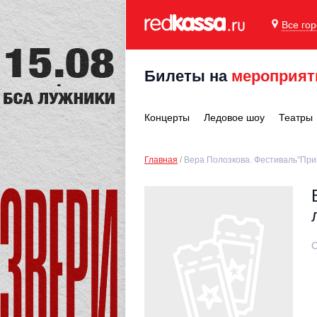
Все го
Билеты на
мероприят
Концерты
Ледовое шоу
Театры
Главная
Вера Полозкова. Фестиваль"При
С