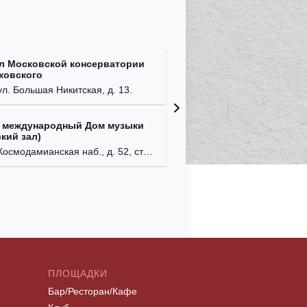
л Московской консерватории
Централ
йковского
г. Моск
ул. Большая Никитская, д. 13.
 международный Дом музыки
Клуб Ba
кий зал)
г. Моск
осмодамианская наб., д. 52, стр. 8.
ПЛОЩАДКИ
Бар/Ресторан/Кафе