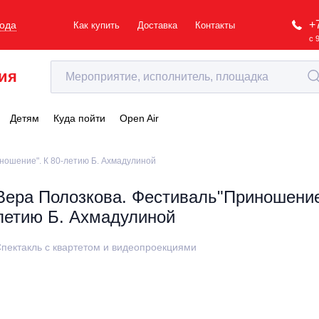
+
рода
Как купить
Доставка
Контакты
с 
ия
Детям
Куда пойти
Open Air
ношение". К 80-летию Б. Ахмадулиной
Вера Полозкова. Фестиваль"Приношение"
летию Б. Ахмадулиной
пектакль с квартетом и видеопроекциями