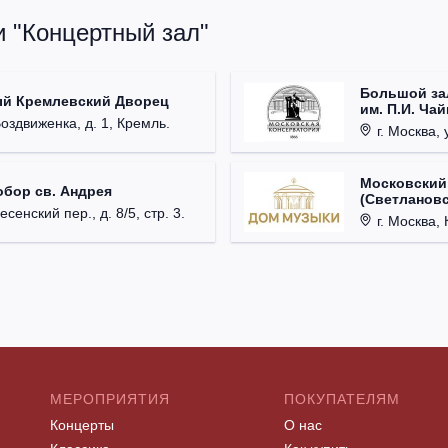
и "Концертный зал"
Большой за
ый Кремлевский Дворец
им. П.И. Ча
Воздвиженка, д. 1, Кремль.
г. Москва, 
Московский
обор св. Андрея
(Светлановс
есенский пер., д. 8/5, стр. 3.
г. Москва, К
МЕРОПРИЯТИЯ
ПОКУПАТЕЛЯМ
Концерты
О нас