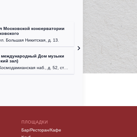
л Московской консерватории
Централ
йковского
г. Моск
ул. Большая Никитская, д. 13.
 международный Дом музыки
Клуб Ba
кий зал)
г. Моск
осмодамианская наб., д. 52, стр. 8.
ПЛОЩАДКИ
Бар/Ресторан/Кафе