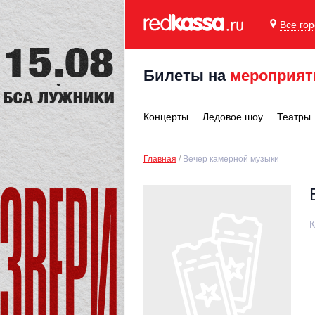
Все го
Билеты на
мероприят
Концерты
Ледовое шоу
Театры
Главная
Вечер камерной музыки
К