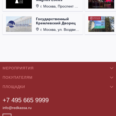
г. Москва, Проспект Мира, д. 12, стр. 9.
Государственный
Кремлевский Дворец
г. Москва, ул. Воздвиженка, д. 1, Кремль.
МЕРОПРИЯТИЯ
ПОКУПАТЕЛЯМ
Концерты
ПЛОЩАДКИ
О нас
Классика
+7 495 665 9999
Бар/Ресторан/Кафе
Как купить
Театры
info@redkassa.ru
Клуб
Возврат билетов
Фестивали