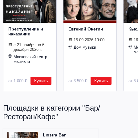
Металл
Преступление и
Евгений Онегин
Кыс
наказание
15.09.2026 19:00
16
с 21 ноября по 6
Дом музыки
Мо
декабря 2026 г.
м
Московский театр
мюзикла
Купить
Купить
от 1 000 ₽
от 3 500 ₽
от 5 
Площадки в категории "Бар/
Ресторан/Кафе"
Lюstra Bar