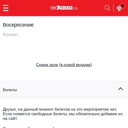
с
9:00
до
23:00
Воскресение
Заказать
обратный
Концерт
звонок
Главная
Все события
Выбрать мероприятие
Инди
Cхема зала
(
в новой вкладке
)
Все события
Как купить
Электронная музыка
Rap, hip-hop, RnB
Билеты
Все события
Контакты
Панк
Поэтический вечер
Друзья, на данный момент билетов на это мероприятие нет.
Если появятся свободные билеты, мы обязательно добавим их
Все события
Выбрать другой город
Концерты на теплоходе
на сайт.
Опера