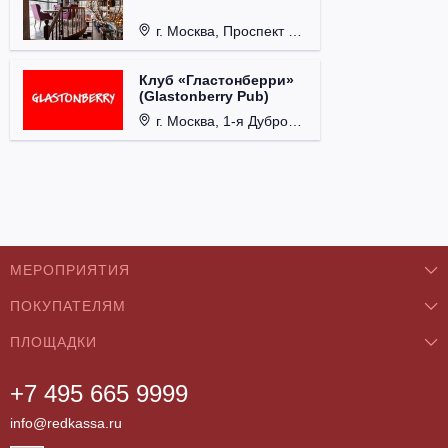
г. Москва, Проспект 60-летия Октября, д. 27.
Клуб «Гластонберри»
(Glastonberry Pub)
г. Москва, 1-я Дубровская ул., д. 13А, стр. 1.
МЕРОПРИЯТИЯ
ПОКУПАТЕЛЯМ
Концерты
ПЛОЩАДКИ
О нас
Классика
+7 495 665 9999
Бар/Ресторан/Кафе
Как купить
Театры
info@redkassa.ru
Клуб
Возврат билетов
Фестивали