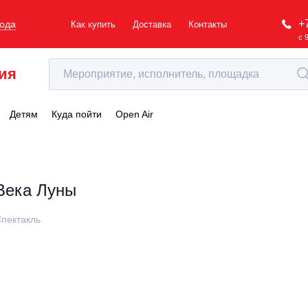
+
рода
Как купить
Доставка
Контакты
с 
ия
Детям
Куда пойти
Open Air
Века Луны
пектакль