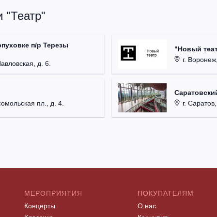
 "Театр"
рпуховке п/р Терезы
"Новый теат
г. Воронеж,
Павловская, д. 6.
Саратовский
омольская пл., д. 4.
г. Саратов,
МЕРОПРИЯТИЯ
ПОКУПАТЕЛЯМ
Концерты
О нас