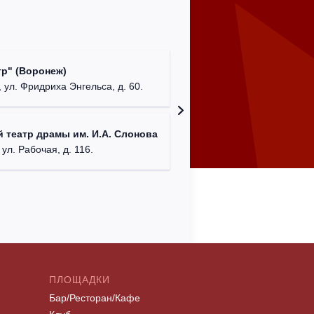
Культур
р" (Воронеж)
театр"
 ул. Фридриха Энгельса, д. 60.
г. Орех
ДК им. 
 театр драмы им. И.А. Слонова
г. Моск
 ул. Рабочая, д. 116.
ПЛОЩАДКИ
Бар/Ресторан/Кафе