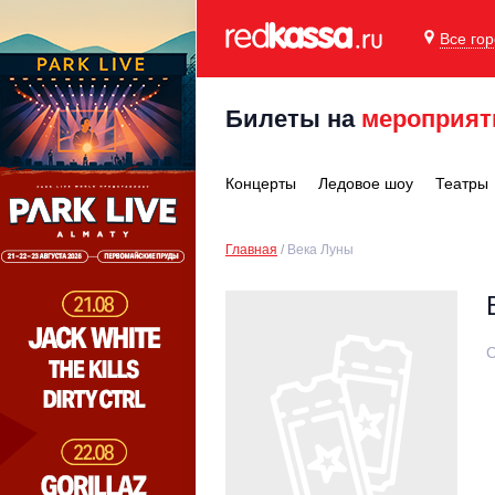
Все го
Билеты на
мероприят
Концерты
Ледовое шоу
Театры
Главная
Века Луны
С