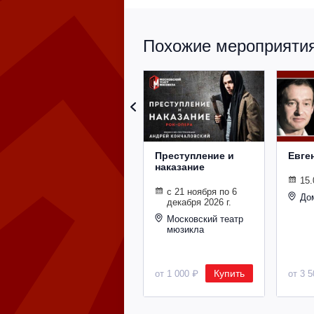
Похожие мероприятия 
Преступление и
Евге
наказание
15.
с 21 ноября по 6
До
декабря 2026 г.
Московский театр
мюзикла
Купить
от 1 000 ₽
от 3 