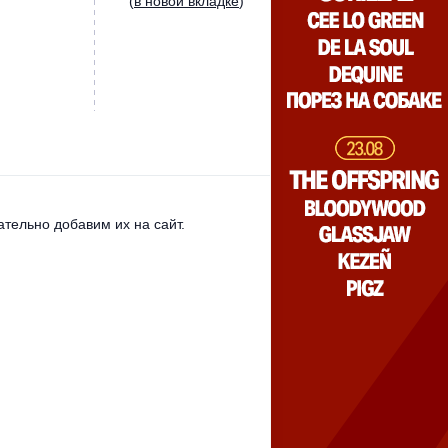
(
в новой вкладке
)
тельно добавим их на сайт.