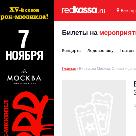
Все го
Билеты на
мероприят
Концерты
Ледовое шоу
Театры
Главная
Виртуозы Москвы. Солист и дири
К