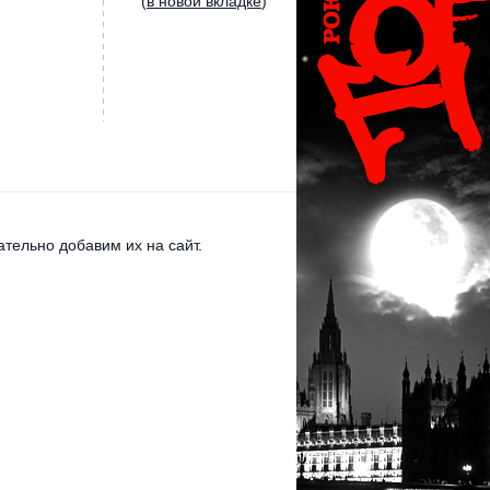
(
в новой вкладке
)
тельно добавим их на сайт.