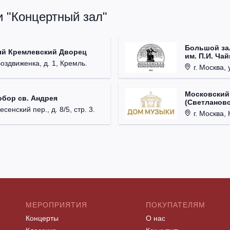
и "Концертный зал"
Большой за
ый Кремлевский Дворец
им. П.И. Ча
Воздвиженка, д. 1, Кремль.
г. Москва, 
Московский
обор св. Андрея
(Светлановс
есенский пер., д. 8/5, стр. 3.
г. Москва, К
МЕРОПРИЯТИЯ
ПОКУПАТЕЛЯМ
Концерты
О нас