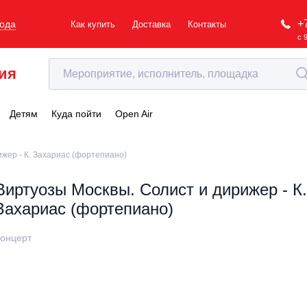
+
рода
Как купить
Доставка
Контакты
с 
ия
Детям
Куда пойти
Open Air
жер - К. Захариас (фортепиано)
Виртуозы Москвы. Солист и дирижер - К.
Захариас (фортепиано)
онцерт