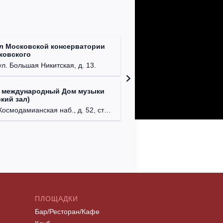
л Московской консерватории
Централ
йковского
г. Моск
ул. Большая Никитская, д. 13.
 международный Дом музыки
Клуб Ba
кий зал)
г. Моск
осмодамианская наб., д. 52, стр. 8.
ПЛОЩАДКИ
Бар/Ресторан/Кафе