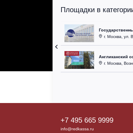
Площадки в категори
Государственн
г. Москва, ул. 
Англиканский с
г. Москва, Возн
+7 495 665 9999
info@redkassa.ru