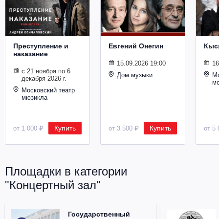
Металл
Преступление и
Евгений Онегин
Кыс
наказание
15.09.2026 19:00
16
с 21 ноября по 6
Дом музыки
Мо
декабря 2026 г.
м
Московский театр
мюзикла
Купить
Купить
от 1 000 ₽
от 3 500 ₽
от 5 
Площадки в категории
"Концертный зал"
Государственный