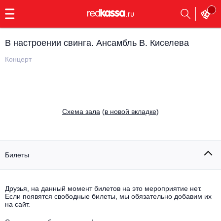
с
9:00
до
23:00
В настроении свинга. Ансамбль В. Киселева
Заказать
обратный
Концерт
звонок
Главная
Все события
Выбрать мероприятие
Инди
Cхема зала
(
в новой вкладке
)
Все события
Как купить
Электронная музыка
Rap, hip-hop, RnB
Билеты
Все события
Контакты
Панк
Поэтический вечер
Друзья, на данный момент билетов на это мероприятие нет.
Если появятся свободные билеты, мы обязательно добавим их
Все события
Выбрать другой город
Концерты на теплоходе
на сайт.
Опера