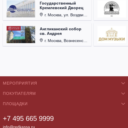
Государственный
Кремлевский Дворец
г. Москва, ул. Воздвиженка, д. 1, Кремль.
Англиканский собор
св. Андрея
г. Москва, Вознесенский пер., д. 8/5, стр. 3.
МЕРОПРИЯТИЯ
ПОКУПАТЕЛЯМ
Концерты
ПЛОЩАДКИ
О нас
Классика
+7 495 665 9999
Бар/Ресторан/Кафе
Как купить
Театры
info@redkassa.ru
Клуб