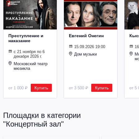
Металл
Преступление и
Евгений Онегин
Кыс
наказание
15.09.2026 19:00
16
с 21 ноября по 6
Дом музыки
Мо
декабря 2026 г.
м
Московский театр
мюзикла
Купить
Купить
от 1 000 ₽
от 3 500 ₽
от 5 
Площадки в категории
"Концертный зал"