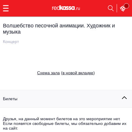
с
9:00
до
23:00
Волшебство песочной анимации. Художник и
Заказать
музыка
обратный
звонок
Концерт
Главная
Все события
Выбрать мероприятие
Инди
Все события
Cхема зала
(
в новой вкладке
)
Как купить
Электронная музыка
Rap, hip-hop, RnB
Все события
Билеты
Контакты
Панк
Поэтический вечер
Все события
Друзья, на данный момент билетов на это мероприятие нет.
Выбрать другой город
Концерты на теплоходе
Если появятся свободные билеты, мы обязательно добавим их
Опера
на сайт.