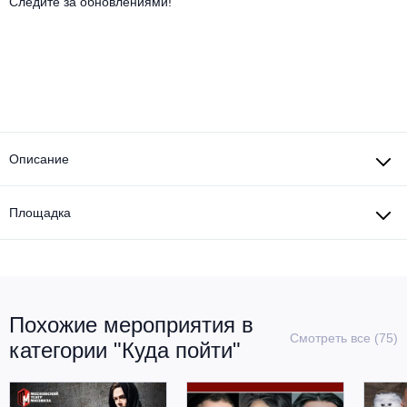
Другое для детей
Следите за обновлениями!
Поп и эстрада
Известные актёры
Все события
Детский концерт
Альтернатива
Комедия
Детский спектакль
Классическая музыка
Все события
Творческий вечер
Детское шоу
Круиз Фест
Мюзикл, оперетта
Описание
Детский мюзикл
Open-air на ВДНХ
Балет
Площадка
Джаз и блюз
Драма
Этно, фолк, кантри
Музыкальный спектакль
Похожие мероприятия в
Рок
Спектакль
Смотреть все (75)
категории "Куда пойти"
Шансон, романс, авторская песня
Иммерсивный спектакль