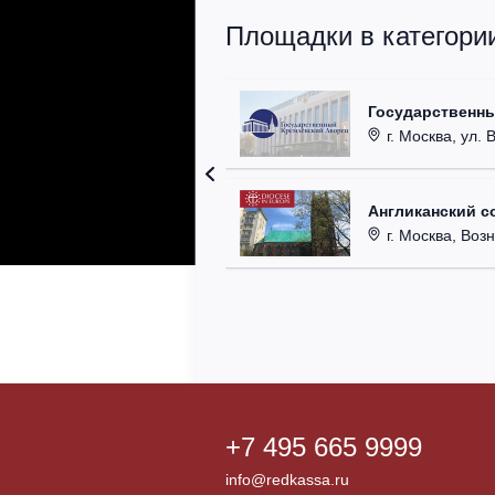
Площадки в категори
Государственн
г. Москва, ул. 
Англиканский с
г. Москва, Возн
+7 495 665 9999
info@redkassa.ru