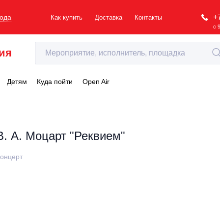
+
рода
Как купить
Доставка
Контакты
с 
ия
Детям
Куда пойти
Open Air
В. А. Моцарт "Реквием"
онцерт