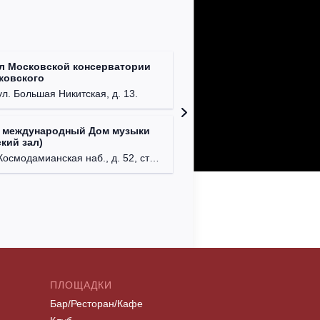
л Московской консерватории
Централ
йковского
г. Моск
ул. Большая Никитская, д. 13.
 международный Дом музыки
Клуб Ba
кий зал)
г. Моск
осмодамианская наб., д. 52, стр. 8.
ПЛОЩАДКИ
Бар/Ресторан/Кафе