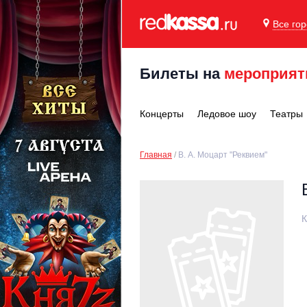
Все го
Билеты на
мероприят
Концерты
Ледовое шоу
Театры
Главная
В. А. Моцарт "Реквием"
К