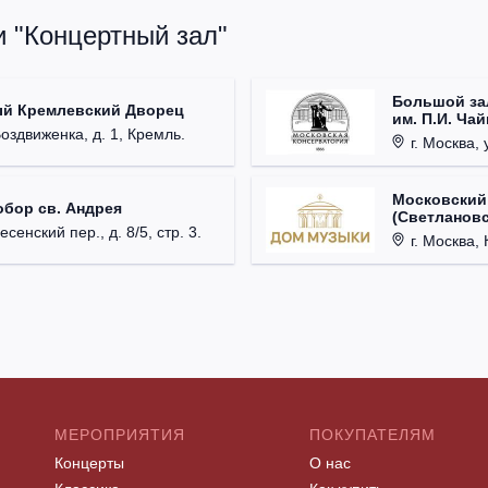
и "Концертный зал"
Большой за
ый Кремлевский Дворец
им. П.И. Ча
Воздвиженка, д. 1, Кремль.
г. Москва, 
Московский
обор св. Андрея
(Светлановс
есенский пер., д. 8/5, стр. 3.
г. Москва, К
МЕРОПРИЯТИЯ
ПОКУПАТЕЛЯМ
Концерты
О нас