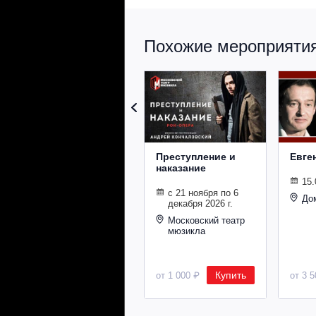
Похожие мероприятия 
Преступление и
Евге
наказание
15.
с 21 ноября по 6
До
декабря 2026 г.
Московский театр
мюзикла
Купить
от 1 000 ₽
от 3 