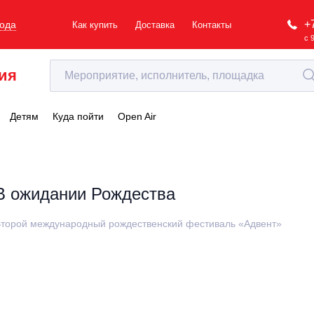
+
рода
Как купить
Доставка
Контакты
с 
ия
Детям
Куда пойти
Open Air
В ожидании Рождества
торой международный рождественский фестиваль «Адвент»