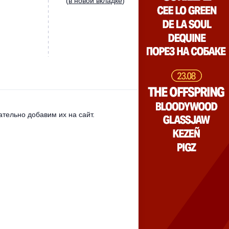
(
в новой вкладке
)
тельно добавим их на сайт.