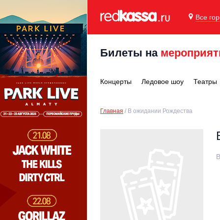
Все го
Билеты на
мероприят
Концерты
Ледовое шоу
Театры
Главная
В ожидании Рождества
В