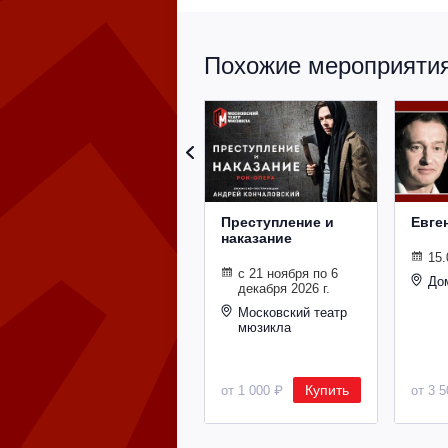
Похожие мероприятия 
Преступление и
Евге
наказание
15.
с 21 ноября по 6
До
декабря 2026 г.
Московский театр
мюзикла
Купить
от 1 000 ₽
от 3 