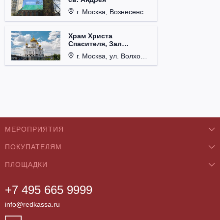
г. Москва, Вознесенский пер., д. 8/5, стр. 3.
Храм Христа
Спасителя, Зал
Церковных Соборов
г. Москва, ул. Волхонка, д. 15.
МЕРОПРИЯТИЯ
ПОКУПАТЕЛЯМ
Концерты
ПЛОЩАДКИ
О нас
Классика
+7 495 665 9999
Бар/Ресторан/Кафе
Как купить
Театры
info@redkassa.ru
Клуб
Возврат билетов
Фестивали