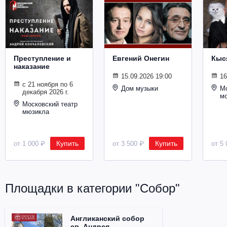
Металл
Преступление и
Евгений Онегин
Кыс
наказание
15.09.2026 19:00
16
с 21 ноября по 6
Дом музыки
Мо
декабря 2026 г.
м
Московский театр
мюзикла
Купить
Купить
от 1 000 ₽
от 3 500 ₽
от 5 
Площадки в категории "Собор"
Англиканский собор
св. Андрея