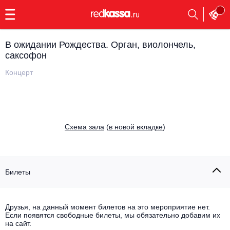
с
9:00
до
23:00
В ожидании Рождества. Орган, виолончель,
Заказать
саксофон
обратный
звонок
Концерт
Главная
Все события
Выбрать мероприятие
Инди
Все события
Cхема зала
(
в новой вкладке
)
Как купить
Электронная музыка
Rap, hip-hop, RnB
Все события
Билеты
Контакты
Панк
Поэтический вечер
Все события
Друзья, на данный момент билетов на это мероприятие нет.
Выбрать другой город
Концерты на теплоходе
Если появятся свободные билеты, мы обязательно добавим их
Опера
на сайт.