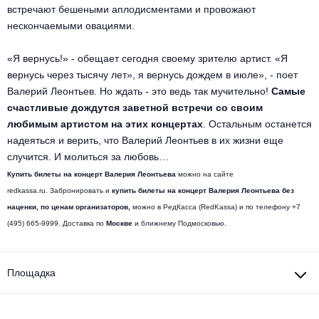
встречают бешеными аплодисментами и провожают
Металл
нескончаемыми овациями.
«Я вернусь!» - обещает сегодня своему зрителю артист. «Я
вернусь через тысячу лет», я вернусь дождем в июле», - поет
Валерий Леонтьев. Но ждать - это ведь так мучительно!
Самые
счастливые дождутся заветной встречи со своим
любимым артистом на этих концертах
. Остальным останется
надеяться и верить, что Валерий Леонтьев в их жизни еще
случится. И молиться за любовь…
Купить билеты на концерт Валерия Леонтьева
можно на сайте
redkassa.ru.
Забронировать и
купить билеты на концерт Валерия Леонтьева без
наценки, по ценам организаторов,
можно в РедКасса (RedKassa) и по телефону +7
(495) 665-9999. Доставка по
Москве
и ближнему Подмосковью.
Площадка