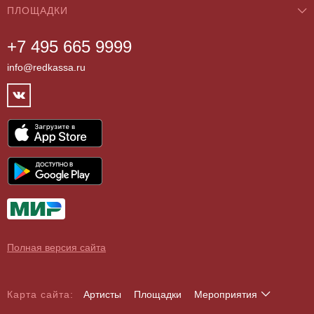
ПЛОЩАДКИ
О нас
Классика
+7 495 665 9999
Бар/Ресторан/Кафе
Как купить
Театры
info@redkassa.ru
Клуб
Возврат билетов
Фестивали
Концертный зал
Контакты
Спорт
Театр
Партнёры
Цирк
Спортивный комплекс
Архив
Шоу
Все
Договор оферты
Детям
О поддельных билетах
Выставки, экскурсии
Полная версия сайта
Карта сайта:
Артисты
Площадки
Мероприятия