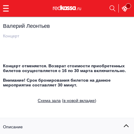
с
9:00
до
23:00
Валерий Леонтьев
Заказать
обратный
Концерт
звонок
Главная
Все события
Выбрать мероприятие
Инди
Концерт отменяется. Возврат стоимости приобретенных
билетов осуществляется с 16 по 30 марта включительно.
Все события
Как купить
Электронная музыка
Внимание! Срок бронирования билетов на данное
мероприятие составляет 30 минут.
Rap, hip-hop, RnB
Все события
Cхема зала
(
в новой вкладке
)
Контакты
Панк
Поэтический вечер
Все события
Выбрать другой город
Концерты на теплоходе
Опера
Описание