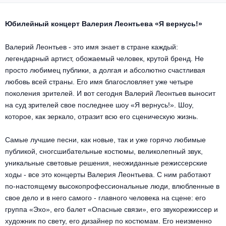
Другое для детей
Поп и эстрада
Известные актёры
Все события
Юбилейный концерт Валерия Леонтьева «Я вернусь!»
Детский концерт
Альтернатива
Комедия
Валерий Леонтьев - это имя знает в стране каждый:
Детский спектакль
Классическая музыка
Все события
легендарный артист, обожаемый человек, крутой бренд. Не
Творческий вечер
просто любимец публики, а долгая и абсолютно счастливая
Детское шоу
Круиз Фест
любовь всей страны. Его имя благословляет уже четыре
Мюзикл, оперетта
поколения зрителей. И вот сегодня Валерий Леонтьев выносит
Детский мюзикл
на суд зрителей свое последнее шоу «Я вернусь!». Шоу,
Open-air на ВДНХ
Балет
которое, как зеркало, отразит всю его сценическую жизнь.
Джаз и блюз
Драма
Самые лучшие песни, как новые, так и уже горячо любимые
публикой, сногсшибательные костюмы, великолепный звук,
Этно, фолк, кантри
Музыкальный спектакль
уникальные световые решения, неожиданные режиссерские
ходы - все это концерты Валерия Леонтьева. С ним работают
Рок
по-настоящему высокопрофессиональные люди, влюбленные в
Спектакль
свое дело и в него самого - главного человека на сцене: его
Шансон, романс, авторская песня
группа «Эхо», его балет «Опасные связи», его звукорежиссер и
Иммерсивный спектакль
художник по свету, его дизайнер по костюмам. Его неизменно