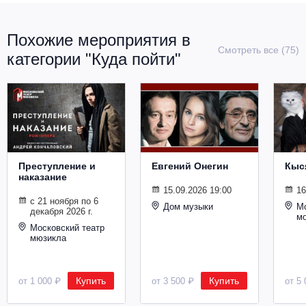
Похожие мероприятия в
Смотреть все (75)
категории "Куда пойти"
Преступление и
Евгений Онегин
Кыс
наказание
15.09.2026 19:00
16
с 21 ноября по 6
Дом музыки
Мо
декабря 2026 г.
м
Московский театр
мюзикла
Купить
Купить
от 1 000 ₽
от 3 500 ₽
от 5 