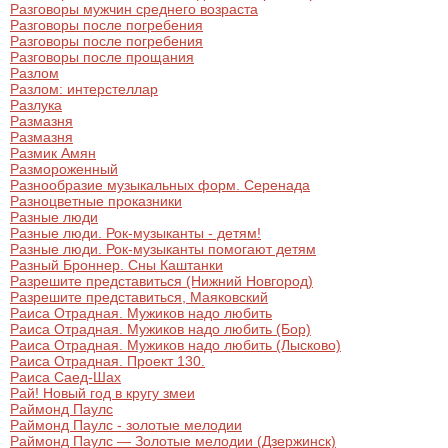
Разговоры мужчин среднего возраста
Разговоры после погребения
Разговоры после погребения
Разговоры после прощания
Разлом
Разлом: интерстеллар
Разлука
Размазня
Размазня
Размик Амян
Размороженный
Разнообразие музыкальных форм. Серенада
Разноцветные проказники
Разные люди
Разные люди. Рок-музыканты - детям!
Разные люди. Рок-музыканты помогают детям
Разный Броннер. Сны Каштанки
Разрешите представиться (Нижний Новгород)
Разрешите представиться, Маяковский
Раиса Отрадная. Мужиков надо любить
Раиса Отрадная. Мужиков надо любить (Бор)
Раиса Отрадная. Мужиков надо любить (Лысково)
Раиса Отрадная. Проект 130.
Раиса Саед-Шах
Рай! Новый год в кругу змеи
Раймонд Паулс
Раймонд Паулс - золотые мелодии
Раймонд Паулс — Золотые мелодии (Дзержинск)