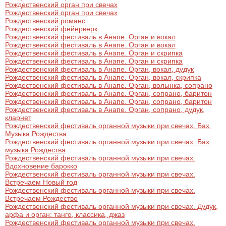
Рождественский орган при свечах
Рождественский орган при свечах
Рождественский романс
Рождественский фейерверк
Рождественский фестиваль в Анапе. Орган и вокал
Рождественский фестиваль в Анапе. Орган и вокал
Рождественский фестиваль в Анапе. Орган и скрипка
Рождественский фестиваль в Анапе. Орган и скрипка
Рождественский фестиваль в Анапе. Орган, вокал, дудук
Рождественский фестиваль в Анапе. Орган, вокал, скрипка
Рождественский фестиваль в Анапе. Орган, волынка, сопрано
Рождественский фестиваль в Анапе. Орган, сопрано, баритон
Рождественский фестиваль в Анапе. Орган, сопрано, баритон
Рождественский фестиваль в Анапе. Орган, сопрано, дудук,
кларнет
Рождественский фестиваль органной музыки при свечах. Бах.
Музыка Рождества
Рождественский фестиваль органной музыки при свечах. Бах:
музыка Рождества
Рождественский фестиваль органной музыки при свечах.
Вдохновение барокко
Рождественский фестиваль органной музыки при свечах.
Встречаем Новый год
Рождественский фестиваль органной музыки при свечах.
Встречаем Рождество
Рождественский фестиваль органной музыки при свечах. Дудук,
арфа и орган: танго, классика, джаз
Рождественский фестиваль органной музыки при свечах.