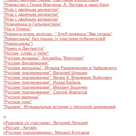
Другое для детей
Поп и эстрада
"Рождество с Генри Манчини. А. Лютова и джаз-бэнд
Известные актёры
"Роза с двойным ароматом"
Все события
"Роза с двойным ароматом"
Детский концерт
Альтернатива
"Роза с двойным ароматом"
Комедия
"Розенкранц и Гильденстерн"
"Рок и Опера"
Детский спектакль
"Романса осень золотая..." Клуб романса "Две гитары"
Классическая музыка
Все события
Творческий вечер
"Романсиада" без границ (с участием победителей
"Романсиады")
Детское шоу
"Ромео и Джульетта"
Круиз Фест
Мюзикл, оперетта
"Россия, слово о тебе!"
"Русская мозаика". Ансамбль "Виктория"
Детский мюзикл
"Русская филармония"
Open-air на ВДНХ
Балет
"Русские женщины". Музыка Рахманинова и Чайковского
"Русские трагикомедии". Василий Шукшин
"Русские трагикомедии". Вечер 6. Владимир Войнович
Джаз и блюз
"Русские трагикомедии". Исаак Бабель
Драма
"Русские трагикомедии". Михаил Зощенко
"Русские трагикомедии". Сергей Довлатов
Этно, фолк, кантри
"Русское варенье"
Музыкальный спектакль
"Русское горе"
"Рыцари". Музыкальные истории с песочной анимацией
Рок
Спектакль
«
«Разговор со счастьем». Виталий Ленский
Шансон, романс, авторская песня
«Россия - Китай»
Иммерсивный спектакль
«Русские трагикомедии». Михаил Булгаков