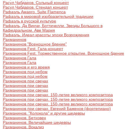
Расул Чабдаров. Сольный концерт
Расул Чабдаров. Стендап концерт
Рафаэль Амарго. Suite Flamenca
Рафаэль в мировой изобразительной традиции
Рафаэль в русской культуре
Рафаэль, Да Винчи, Боттичелли. Звезды Большого в
Кафедральном. Аве Мария
Рафаэль. Идеал красоты эпохи Возрождения
Рахманинов
Рахманинов "Всенощное бдение"
Рахманинов Fest. Гала-концерт
Рахманинов Fest. Торжественное открытие. Всенощное бдение
Рахманинов Гала
Рахманинов Гала
Рахманинов и его время
Рахманинов под небом
Рахманинов под небом
Рахманинов при свечах
Рахманинов при свечах
Рахманинов при свечах
Рахманинов при свечах. 150-летие великого композитора
Рахманинов при свечах. 150-летие великого композитора
Рахманинов при свечах. 150-летие великого композитора
Рахманинов при свечах. Евгений Баженов (фортепиано)
Рахманинов. "Колокола" и другие шедевры
Рахманинов. Бетховен
Рахманинов. Величайшие шедевры
Рахманинов. Вокализ