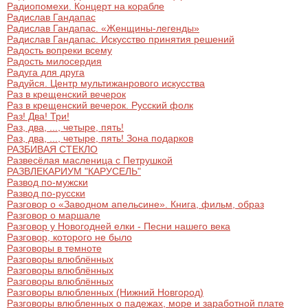
Радиопомехи. Концерт на корабле
Радислав Гандапас
Радислав Гандапас. «Женщины-легенды»
Радислав Гандапас. Искусство принятия решений
Радость вопреки всему
Радость милосердия
Радуга для друга
Радуйся. Центр мультижанрового искусства
Раз в крещенский вечерок
Раз в крещенский вечерок. Русский фолк
Раз! Два! Три!
Раз, два, ..., четыре, пять!
Раз, два, ..., четыре, пять! Зона подарков
РАЗБИВАЯ СТЕКЛО
Развесёлая масленица с Петрушкой
РАЗВЛЕКАРИУМ "КАРУСЕЛЬ"
Развод по-мужски
Развод по-русски
Разговор о «Заводном апельсине». Книга, фильм, образ
Разговор о маршале
Разговор у Новогодней елки - Песни нашего века
Разговор, которого не было
Разговоры в темноте
Разговоры влюблённых
Разговоры влюблённых
Разговоры влюблённых
Разговоры влюбленных (Нижний Новгород)
Разговоры влюбленных о падежах, море и заработной плате