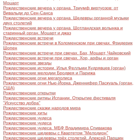
Моцарт
Рождественские вечера у органа. Триумф виртуозов: от
Вивальди до Сен-Санса
Рождественские вечера у органа. Шедевры органной музыки
двух столетий
Рождественские вечера у органа. Шотландская волынка и
старинный орган. Моцарт и джаз
Рождественские встречи
Рождественские встречи в Коломенском при свечах. Фридерик
Шопен
Рождественские встречи при свечах. Бах, Моцарт, Чайковский
Рождественские встречи при свечах. Хор, арфы и орган
Рождественские звезды
Рождественские истории. Илья Фелльми Кудрявцев (орган)
Рождественские мелодии Бродвея и Парижа
Рождественские огни мегаполиса
Рождественские огни Нью-Йорка. Дженнифер Паскуаль (орган,
США)
Рождественские открытки
Рождественские ритмы Испании. Открытие фестиваля
"Искусство добра"
Рождественские сказки народов мира
Рождественские хиты
Рождественские чудеса
Рождественские чудеса
Рождественские чудеса. МБФ Владимира Спивакова
Рождественские шедевры с Квартетом "Мелодион"
Рождественские шедевры трёх столетий. Алексей Паршин