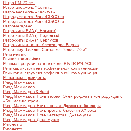
Ретро FM 20 лет
Ретро-ансамбль "Калитка"
Ретро-ансамбль «Калитка»
Ретродискотека PionerDISCO.ru
Ретродискотека PionerDISCO.ru
Ретромегаденс
Ретро-хиты ВИА (г. Ногинск)
Ретро-хиты ВИА (г. Подольск)
Ретро-хиты ВИА (г. Серпухов)
Ретро-хиты и танго. Александра Вереск
Ретро-шоу Василия Савченко "Голоса 70-х"
Речи немых
Речной трамвайчик
Речные прогулки на теплоходе RIVER PALACE
Речь как инструмент эффективной коммуникации
Речь как инструмент эффективной коммуникации
Решением президента
Риад Маммадов
Риад Маммадов
Риад Маммадов & Band
Риад Маммадов. Ночь вторая. Электро-джаз в ко-продукции с
«Башмет-центром»
Риад Маммадов. Ночь первая. Джазовые баллады
Риад Маммадов. Ночь третья. Классики XX века
Риад Маммадов. Ночь четвертая. Джаз-мугам
Риад Маммадов: Джаз-мугам
Риголетто
Риголетто