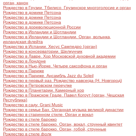
орган, канон
Рождество в Грузии. Тбилисо. Грузинское многоголосие и орган
Рождество в домике Петсона
Рождество в домике Петсона
Рождество в домике Петсона
Рождество в дореволюционной России
Рождество в Ирландии и Шотландии
Рождество в Ирландии и Шотландии. Орган, волынка,
ирландская флейта
Рождество в Испании. Хесус Сампедро (орган)
Рождество в консерватории. Щелкунчик
Рождество в Лавре. Хор Московской духовной академии
Рождество в Лондоне
Рождество в Нью-Йорке. Четыре саксофона и орган
Рождество в Париже
Рождество в Париже. Ансамбль Jazz du Soleil
Рождество в первый раз. Рождество навсегда (Н. Новгород)
Рождество в Петровском переулке
Рождество в Планетарии. Камерный хор
Рождество в Пражском Граде. Павел Когоут (орган, Чешская
Республика)
Рождество в саду. Grani Music
Рождество в семье Бах. Органная музыка великой династии
Рождество в старинном стиле. Орган и вокал
Рождество в стиле барокко
Рождество в стиле барокко. Орган, вокал, струнный квинтет
Рождество в стиле барокко. Орган, гобой, струнные
Рождество в стиле фолк