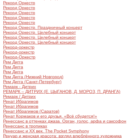
Рекорд Оркестр
Рекорд Оркестр
Рекорд Оркестр
Рекорд Оркестр
Рекорд Оркестр
Рекорд Оркестр. Праздничный концерт
Рекорд Оркестр. Целебный концерт
Рекорд Оркестр. Целебный концерт
Рекорд Оркестр. Целебный концерт
Рекорд-оркестр
Рекорд-оркестр
Рекорд-Оркестр
Рем Дигга
Рем Дигга
Рем Дигга
Рем Дигга (Нижний Новгород)
Рем Дигга (Санкт-Петербург)
Ремарк - Дитрих
РЕМАРК – ДИТРИХ (Е. ЦЫГАНОВ, Д. МОРОЗ, П. ДРАНГА)
Ремарк / Дитрих
Ренат Ибрагимов
Ренат Ибрагимов
Ренат Ибрагимов (Саратов)
Ренат Кормаков и его друзья. «Всё сбудется!»
Ренессанс в оттенках джаза. Орган, голос, арфа и саксофон
Ренессанс в тропиках
Ренессанс и ХХ век. The Pocket Symphony
Ренуар и женская красота: взгляд влюблённого художника