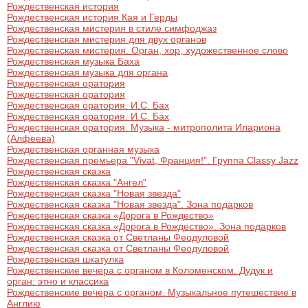
Рождественская история
Рождественская история Кая и Герды
Рождественская мистерия в стиле симфоджаз
Рождественская мистерия для двух органов
Рождественская мистерия. Орган, хор, художественное слово
Рождественская музыка Баха
Рождественская музыка для органа
Рождественская оратория
Рождественская оратория
Рождественская оратория. И.С. Бах
Рождественская оратория. И.С. Бах
Рождественская оратория. Музыка - митрополита Илариона
(Алфеева)
Рождественская органная музыка
Рождественская премьера "Vivat, Франция!". Группа Classy Jazz
Рождественская сказка
Рождественская сказка "Ангел"
Рождественская сказка "Новая звезда"
Рождественская сказка "Новая звезда". Зона подарков
Рождественская сказка «Дорога в Рождество»
Рождественская сказка «Дорога в Рождество». Зона подарков
Рождественская сказка от Светланы Феодуловой
Рождественская сказка от Светланы Феодуловой
Рождественская шкатулка
Рождественские вечера с органом в Коломенском. Дудук и
орган: этно и классика
Рождественские вечера с органом. Музыкальное путешествие в
Англию