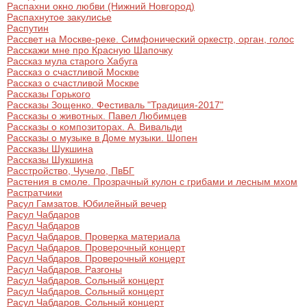
Распахни окно любви (Нижний Новгород)
Распахнутое закулисье
Распутин
Рассвет на Москве-реке. Симфонический оркестр, орган, голос
Расскажи мне про Красную Шапочку
Рассказ мула старого Хабуга
Рассказ о счастливой Москве
Рассказ о счастливой Москве
Рассказы Горького
Рассказы Зощенко. Фестиваль "Традиция-2017"
Рассказы о животных. Павел Любимцев
Рассказы о композиторах. А. Вивальди
Рассказы о музыке в Доме музыки. Шопен
Рассказы Шукшина
Рассказы Шукшина
Расстройство, Чучело, ПвБГ
Растения в смоле. Прозрачный кулон с грибами и лесным мхом
Растратчики
Расул Гамзатов. Юбилейный вечер
Расул Чабдаров
Расул Чабдаров
Расул Чабдаров. Проверка материала
Расул Чабдаров. Проверочный концерт
Расул Чабдаров. Проверочный концерт
Расул Чабдаров. Разгоны
Расул Чабдаров. Сольный концерт
Расул Чабдаров. Сольный концерт
Расул Чабдаров. Сольный концерт