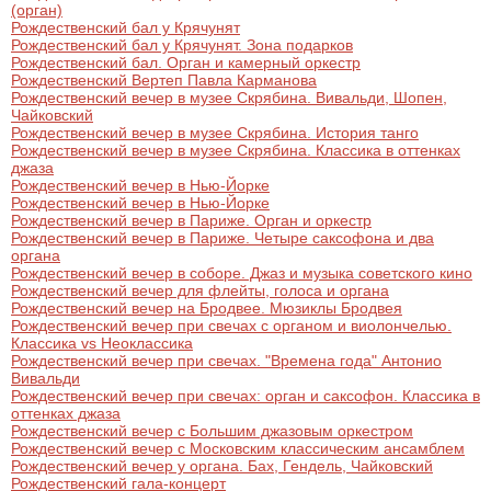
(орган)
Рождественский бал у Крячунят
Рождественский бал у Крячунят. Зона подарков
Рождественский бал. Орган и камерный оркестр
Рождественский Вертеп Павла Карманова
Рождественский вечер в музее Скрябина. Вивальди, Шопен,
Чайковский
Рождественский вечер в музее Скрябина. История танго
Рождественский вечер в музее Скрябина. Классика в оттенках
джаза
Рождественский вечер в Нью-Йорке
Рождественский вечер в Нью-Йорке
Рождественский вечер в Париже. Орган и оркестр
Рождественский вечер в Париже. Четыре саксофона и два
органа
Рождественский вечер в соборе. Джаз и музыка советского кино
Рождественский вечер для флейты, голоса и органа
Рождественский вечер на Бродвее. Мюзиклы Бродвея
Рождественский вечер при свечах с органом и виолончелью.
Классика vs Неоклассика
Рождественский вечер при свечах. "Времена года" Антонио
Вивальди
Рождественский вечер при свечах: орган и саксофон. Классика в
оттенках джаза
Рождественский вечер с Большим джазовым оркестром
Рождественский вечер с Московским классическим ансамблем
Рождественский вечер у органа. Бах, Гендель, Чайковский
Рождественский гала-концерт