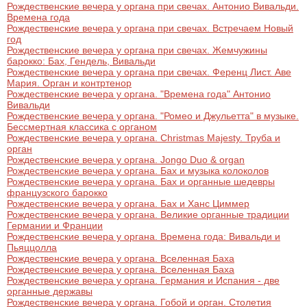
Рождественские вечера у органа при свечах. Антонио Вивальди.
Времена года
Рождественские вечера у органа при свечах. Встречаем Новый
год
Рождественские вечера у органа при свечах. Жемчужины
барокко: Бах, Гендель, Вивальди
Рождественские вечера у органа при свечах. Ференц Лист. Аве
Мария. Орган и контртенор
Рождественские вечера у органа. "Времена года" Антонио
Вивальди
Рождественские вечера у органа. "Ромео и Джульетта" в музыке.
Бессмертная классика с органом
Рождественские вечера у органа. Christmas Majesty. Труба и
орган
Рождественские вечера у органа. Jongo Duo & organ
Рождественские вечера у органа. Бах и музыка колоколов
Рождественские вечера у органа. Бах и органные шедевры
французского барокко
Рождественские вечера у органа. Бах и Ханс Циммер
Рождественские вечера у органа. Великие органные традиции
Германии и Франции
Рождественские вечера у органа. Времена года: Вивальди и
Пьяццолла
Рождественские вечера у органа. Вселенная Баха
Рождественские вечера у органа. Вселенная Баха
Рождественские вечера у органа. Германия и Испания - две
органные державы
Рождественские вечера у органа. Гобой и орган. Столетия