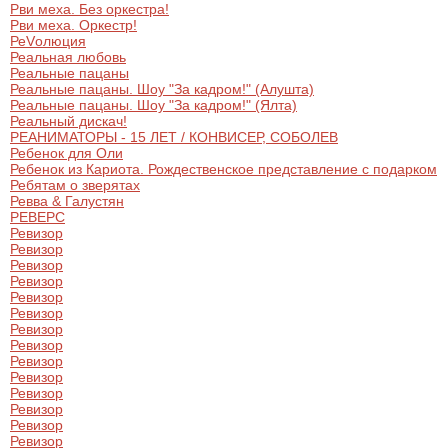
Рви меха. Без оркестра!
Рви меха. Оркестр!
РеVолюция
Реальная любовь
Реальные пацаны
Реальные пацаны. Шоу "За кадром!" (Алушта)
Реальные пацаны. Шоу "За кадром!" (Ялта)
Реальный дискач!
РЕАНИМАТОРЫ - 15 ЛЕТ / КОНВИСЕР, СОБОЛЕВ
Ребенок для Оли
Ребенок из Кариота. Рождественское представление с подарком
Ребятам о зверятах
Ревва & Галустян
РЕВЕРС
Ревизор
Ревизор
Ревизор
Ревизор
Ревизор
Ревизор
Ревизор
Ревизор
Ревизор
Ревизор
Ревизор
Ревизор
Ревизор
Ревизор