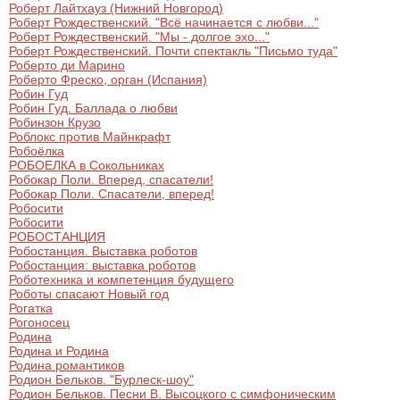
Роберт Лайтхауз (Нижний Новгород)
Роберт Рождественский. "Всё начинается с любви..."
Роберт Рождественский. "Мы - долгое эхо..."
Роберт Рождественский. Почти спектакль "Письмо туда"
Роберто ди Марино
Роберто Фреско, орган (Испания)
Робин Гуд
Робин Гуд. Баллада о любви
Робинзон Крузо
Роблокс против Майнкрафт
Робоёлка
РОБОЕЛКА в Cокольниках
Робокар Поли. Вперед, спасатели!
Робокар Поли. Спасатели, вперед!
Робосити
Робосити
РОБОСТАНЦИЯ
Робостанция. Выставка роботов
Робостанция: выставка роботов
Роботехника и компетенция будущего
Роботы спасают Новый год
Рогатка
Рогоносец
Родина
Родина и Родина
Родина романтиков
Родион Бельков. "Бурлеск-шоу"
Родион Бельков. Песни В. Высоцкого с симфоническим