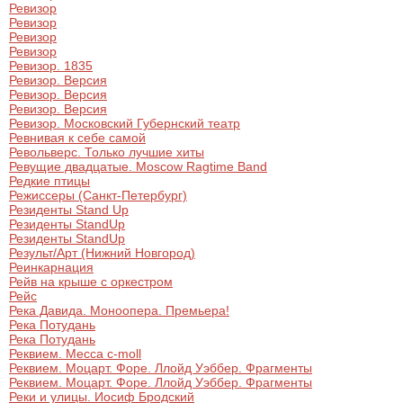
Ревизор
Ревизор
Ревизор
Ревизор
Ревизор. 1835
Ревизор. Версия
Ревизор. Версия
Ревизор. Версия
Ревизор. Московский Губернский театр
Ревнивая к себе самой
Револьверс. Только лучшие хиты
Ревущие двадцатые. Moscow Ragtime Band
Редкие птицы
Режиссеры (Санкт-Петербург)
Резиденты Stand Up
Резиденты StandUp
Резиденты StandUp
Результ/Арт (Нижний Новгород)
Реинкарнация
Рейв на крыше с оркестром
Рейс
Река Давида. Моноопера. Премьера!
Река Потудань
Река Потудань
Реквием. Месса c-moll
Реквием. Моцарт. Форе. Ллойд Уэббер. Фрагменты
Реквием. Моцарт. Форе. Ллойд Уэббер. Фрагменты
Реки и улицы. Иосиф Бродский