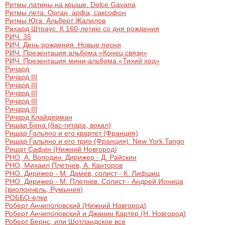
Ритмы латины на крыше. Dolce Gavana
Ритмы лета. Орган, арфа, саксофон
Ритмы Юга. Альберт Жалилов
Рихард Штраус. К 160-летию со дня рождения
РИЧ. 35
РИЧ. День рождения. Новые песни
РИЧ. Презентация альбома «Конец связи»
РИЧ. Презентация мини-альбома «Тихий ход»
Ричард
Ричард III
Ричард III
Ричард III
Ричард III
Ричард III
Ричард Клайдерман
Ришар Бона (бас-гитара, вокал)
Ришар Гальяно и его квартет (Франция)
Ришар Гальяно и его трио (Франция). New York Tango
Ришат Сафин (Нижний Новгород)
РНО, А. Володин. Дирижер - Д. Райскин
РНО, Михаил Плетнев, А. Канторов
РНО. Дирижер - М. Дамев, солист - К. Лифшиц
РНО. Дирижер - М. Плетнев. Солист - Андрей Ионица
(виолончель, Румыния)
РОББО-елки
Роберт Анчиполовский (Нижний Новгород)
Роберт Анчиполовский и Джанин Картер (Н. Новгород)
Роберт Бернс, или Шотландское все