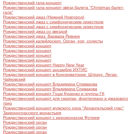
Рождественский гала-концерт
Рождественский гала-концерт звёзд балета "Christmas балет-
гала"
Рождественский джаз (Нижний Новгород)
Рождественский джаз с симфоническим оркестром
Рождественский джаз с симфоническим оркестром
Рождественский джаз со звездой
Рождественский джаз. Варвара Ревнюк
Рождественский калейдоскоп. Орган, хор, солисты
Рождественский концерт
Рождественский концерт
Рождественский концерт
Рождественский концерт
Рождественский концерт Happy New Year
Рождественский концерт ансамбля ИХТИС
Рождественский концерт в Консерватории. Штраус. Легар.
Чайковский
Рождественский концерт Владимира Спивакова
Рождественский концерт Владимира Спивакова
Рождественский концерт Гоши Куценко и группы ГК
Рождественский концерт для скрипки, фортепиано и джазового
трио
Рождественский концерт мужского хора "Архангельский глас"
Заиконоспасского монастыря
Рождественский концерт с иеромонахом Фотием
Рождественский орган
Рождественский орган
Рождественский орган