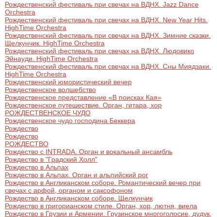
Рождественский фестиваль при свечах на ВДНХ. Jazz Dance
Orchestra
Рождественский фестиваль при свечах на ВДНХ. New Year Hits.
HighTime Orchestra
Рождественский фестиваль при свечах на ВДНХ. Зимние сказки.
Щелкунчик. HighTime Orchestra
Рождественский фестиваль при свечах на ВДНХ. Людовико
Эйнауди. HighTime Orchestra
Рождественский фестиваль при свечах на ВДНХ. Сны Миядзаки.
HighTime Orchestra
Рождественский юмористический вечер
Рождественское волшебство
Рождественское представление «В поисках Кая»
Рождественское путешествие. Орган, гитара, хор
РОЖДЕСТВЕНСКОЕ ЧУДО
Рождественское чудо господина Беккера
Рождество
Рождество
РОЖДЕСТВО
Рождество c INTRADA. Орган и вокальный ансамбль
Рождество в "Градский Холл"
Рождество в Альпах
Рождество в Альпах. Орган и альпийский рог
Рождество в Англиканском соборе. Романтический вечер при
свечах с арфой, органом и саксофоном
Рождество в Англиканском соборе. Щелкунчик
Рождество в григорианском стиле. Орган, хор, лютня, виела
Рождество в Грузии и Армении. Грузинское многоголосие, дудук,