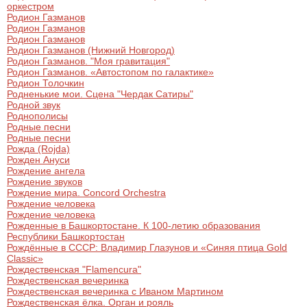
оркестром
Родион Газманов
Родион Газманов
Родион Газманов
Родион Газманов (Нижний Новгород)
Родион Газманов. "Моя гравитация"
Родион Газманов. «Автостопом по галактике»
Родион Толочкин
Родненькие мои. Сцена "Чердак Сатиры"
Родной звук
Роднополисы
Родные песни
Родные песни
Рожда (Rojda)
Рожден Ануси
Рождение ангела
Рождение звуков
Рождение мира. Concord Orchestra
Рождение человека
Рождение человека
Рожденные в Башкортостане. К 100-летию образования
Республики Башкортостан
Рождённые в СССР: Владимир Глазунов и «Синяя птица Gold
Classic»
Рождественская "Flamencura"
Рождественская вечеринка
Рождественская вечеринка с Иваном Мартином
Рождественская ёлка. Орган и рояль