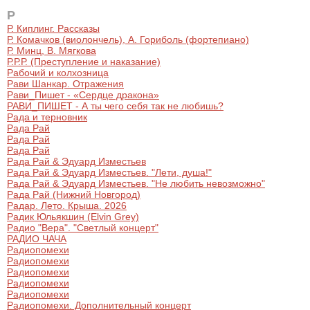
Металл
Р
Р. Киплинг. Рассказы
Р. Комачков (виолончель), А. Гориболь (фортепиано)
Р. Минц, В. Мягкова
Р.Р.Р. (Преступление и наказание)
Рабочий и колхозница
Рави Шанкар. Отражения
Рави_Пишет - «Сердце дракона»
РАВИ_ПИШЕТ - А ты чего себя так не любишь?
Рада и терновник
Рада Рай
Рада Рай
Рада Рай
Рада Рай & Эдуард Изместьев
Рада Рай & Эдуард Изместьев. "Лети, душа!"
Рада Рай & Эдуард Изместьев. "Не любить невозможно"
Рада Рай (Нижний Новгород)
Радар. Лето. Крыша. 2026
Радик Юльякшин (Elvin Grey)
Радио "Вера". "Светлый концерт"
РАДИО ЧАЧА
Радиопомехи
Радиопомехи
Радиопомехи
Радиопомехи
Радиопомехи
Радиопомехи. Дополнительный концерт