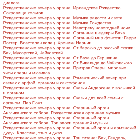
диалога
Рождественские вечера у органа. Ирландское Рождество.
Сокровища кельтов
Рождественские вечера у органа. Музыка радости и света
Рождественские вечера у органа. Музыка Рождества
Рождественские вечера у органа. Навстречу новогодней ночи
Рождественские вечера у органа. Органные шедевры Баха
Рождественские вечера у органа. Органный мир фэнтези: Гарри
Поттер. Властелин колец. Хроники Нарнии
Рождественские вечера у органа. От барокко до русской сказки:
Бах, Мусоргский, Чайковский
Рождественские вечера у органа. От Баха до Гершвина
Рождественские вечера у органа. От Вивальди до Чайковского
Рождественские вечера у органа. Призрак Оперы: мировые
хиты оперы и мюзикла
Рождественские вечера у органа. Романтический вечер при
свечах с арфой, органом и саксофоном
Рождественские вечера у органа. Сказки Андерсена с волынкой
и органом
Рождественские вечера у органа. Сказки для всей семьи с
органом. Пер Гюнт
Рождественские вечера у органа. Старинный орган
Англиканского собора. Рождественская органная музыка
Рождественские вечера у органа. Старинный орган
Англиканского собора. Три эпохи органной музыки
Рождественские вечера у органа. Старинный орган и армянский
дудук. Классика, этно и джаз
Рождественские вечера у органа. Три титана: Бах, Гендель,