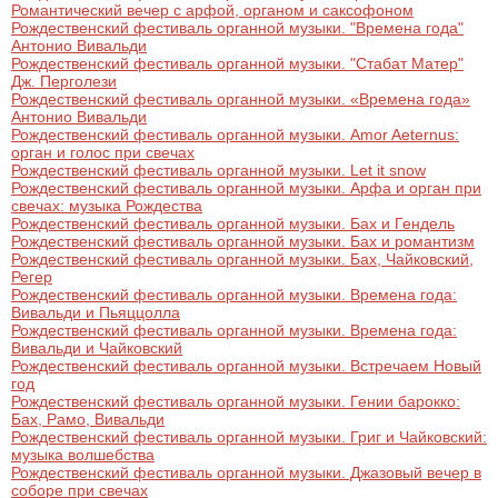
Романтический вечер с арфой, органом и саксофоном
Рождественский фестиваль органной музыки. "Времена года"
Антонио Вивальди
Рождественский фестиваль органной музыки. "Стабат Матер"
Дж. Перголези
Рождественский фестиваль органной музыки. «Времена года»
Антонио Вивальди
Рождественский фестиваль органной музыки. Amor Aeternus:
орган и голос при свечах
Рождественский фестиваль органной музыки. Let it snow
Рождественский фестиваль органной музыки. Арфа и орган при
свечах: музыка Рождества
Рождественский фестиваль органной музыки. Бах и Гендель
Рождественский фестиваль органной музыки. Бах и романтизм
Рождественский фестиваль органной музыки. Бах, Чайковский,
Регер
Рождественский фестиваль органной музыки. Времена года:
Вивальди и Пьяццолла
Рождественский фестиваль органной музыки. Времена года:
Вивальди и Чайковский
Рождественский фестиваль органной музыки. Встречаем Новый
год
Рождественский фестиваль органной музыки. Гении барокко:
Бах, Рамо, Вивальди
Рождественский фестиваль органной музыки. Григ и Чайковский:
музыка волшебства
Рождественский фестиваль органной музыки. Джазовый вечер в
соборе при свечах