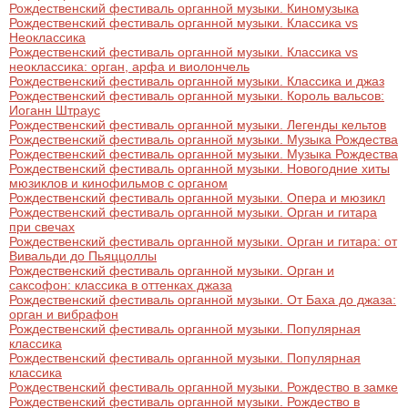
Рождественский фестиваль органной музыки. Киномузыка
Рождественский фестиваль органной музыки. Классика vs
Неоклассика
Рождественский фестиваль органной музыки. Классика vs
неоклассика: орган, арфа и виолончель
Рождественский фестиваль органной музыки. Классика и джаз
Рождественский фестиваль органной музыки. Король вальсов:
Иоганн Штраус
Рождественский фестиваль органной музыки. Легенды кельтов
Рождественский фестиваль органной музыки. Музыка Рождества
Рождественский фестиваль органной музыки. Музыка Рождества
Рождественский фестиваль органной музыки. Новогодние хиты
мюзиклов и кинофильмов с органом
Рождественский фестиваль органной музыки. Опера и мюзикл
Рождественский фестиваль органной музыки. Орган и гитара
при свечах
Рождественский фестиваль органной музыки. Орган и гитара: от
Вивальди до Пьяццоллы
Рождественский фестиваль органной музыки. Орган и
саксофон: классика в оттенках джаза
Рождественский фестиваль органной музыки. От Баха до джаза:
орган и вибрафон
Рождественский фестиваль органной музыки. Популярная
классика
Рождественский фестиваль органной музыки. Популярная
классика
Рождественский фестиваль органной музыки. Рождество в замке
Рождественский фестиваль органной музыки. Рождество в