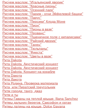
Рисуем маслом: "Итальянский дворик"
Рисуем маслом: "Красные пионы"
Рисуем маслом: "Осенний парк"
Рисуем маслом: "Париж - огни Эйфелевой башни"
Рисуем маслом: "Парус"
Рисуем маслом: "Персики" Клода Моне
Рисуем маслом: "Пион"
Рисуем маслом: "Пионы в вазе"
Рисуем маслом: "Прованс"
Рисуем маслом: "Пшеничное поле с кипарисами"
Рисуем маслом: "Райский дворик"
Рисуем маслом: "Танец"
Рисуем маслом: "Тюльпаны"
Рисуем маслом: "Фиеста"
Рисуем маслом: "Цветы в вазе"
Рита Dakota
Рита Dakota. Акустический концерт
Рита Dakota. Акустический концерт
Рита Dakota. Концерт на корабле
Рита Dакота
Рита Дакота
Рита Родина. Проверка материала
Рита, или Пиратский треугольник
Ритм города: танго, джаз
Ритм и ты
Ритмы Гаваны на теплой крыше. Iliana Sanchez
Ритмы дальних берегов. Саксофон и орган
Ритмы латины на крыше. Dolce Gavana