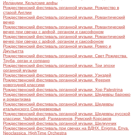
Ирландии. Кельтские арфы
Рождественский фестиваль органной музыки. Рождество в
старой Англии
Рождественский фестиваль органной музыки. Романтический
вечер
Рождественский фестиваль органной музыки. Романтический
вечер при свечах с арфой, органом и саксофоном
Рождественский фестиваль органной музыки. Романтический
вечер при свечах с арфой, органом и саксофоном
Рождественский фестиваль органной музыки. Ромео и
Джульетта
Рождественский фестиваль органной музыки. Свет Рождества.
Труба, орган и сопрано
Рождественский фестиваль органной музыки. Три эпохи
органной музыки
Рождественский фестиваль органной музыки. Уэнздей
Рождественский фестиваль органной музыки. Феерия
новогодней классики
Рождественский фестиваль органной музыки. Хор Palestrina
Рождественский фестиваль органной музыки. Шедевры барокко
и романтизма
Рождественский фестиваль органной музыки. Шедевры
итальянского Средневековья
Рождественский фестиваль органной музыки. Шедевры русской
классики: Чайковский, Рахманинов, Римский-Корсаков
Рождественский фестиваль органной музыки. Щелкунчик
Рождественский фестиваль при свечах на ВДНХ. Enigma. Enya.
Neoclassica. HighTime Orchestra