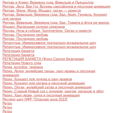
Ренуар и Климт. Времена года: Вивальди и Пьяццолла
Ренуар, Дега, Ван Гог. Восемь саксофонов и песочная анимация
Ренуар, Мане, Моне. Моцарт: орган — оркестр
Ренуар. Вивальди. Времена года. Бах. Ария. Гендель. Концерт
для органа
Ренуар. Вивальди. Времена года. Бах. Токката и фуга ре минор.
Моцарт. Маленькая ночная серенада
Ренуар. Ночь в соборе. Summertime. Орган и оркестр
Ренуар. Последняя любовь
Ренуар. Последняя любовь
Репанутые. Иммерсивное театрально-музыкальное шоу
Репанутые. Иммерсивное театрально-музыкальное шоу
Репетиция банкета
Репетиция банкета
РЕПЕТИЦИЯ БАНКЕТА (Фонд Сергея Безрукова)
Репетиция Нового года
Репка, колобок, теремок
Рерих. Дудук, индийские танцы, ханг-драмы и песочная
анимация
Рерих. Концерт для дудука и ханг-драмов
Рерих. Концерт для органа и песочной анимации
Рерих. Орган, индийский ситар и песочная анимация
Рерих. Старый Новый год с дудуком, хангом, органом и эбру
Рерих. Ханг-драм, гонги и песочная анимация
Реслинг-шоу НФР "Опасная зона 2019"
Ретро
Ретро
Ретро