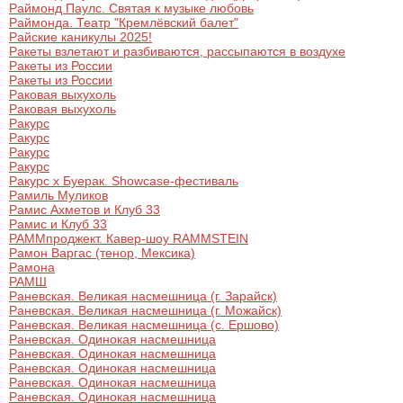
Раймонд Паулс. Святая к музыке любовь
Раймонда. Театр "Кремлёвский балет"
Райские каникулы 2025!
Ракеты взлетают и разбиваются, рассыпаются в воздухе
Ракеты из России
Ракеты из России
Раковая выхухоль
Раковая выхухоль
Ракурс
Ракурс
Ракурс
Ракурс
Ракурс х Буерак. Showcase-фестиваль
Рамиль Муликов
Рамис Ахметов и Клуб 33
Рамис и Клуб 33
РАММпроджект. Кавер-шоу RAMMSTEIN
Рамон Варгас (тенор, Мексика)
Рамона
РАМШ
Раневская. Великая насмешница (г. Зарайск)
Раневская. Великая насмешница (г. Можайск)
Раневская. Великая насмешница (с. Ершово)
Раневская. Одинокая насмешница
Раневская. Одинокая насмешница
Раневская. Одинокая насмешница
Раневская. Одинокая насмешница
Раневская. Одинокая насмешница