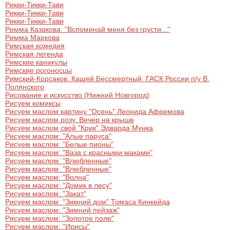
Рикки-Тикки-Тави
Рикки-Тикки-Тави
Рикки-Тикки-Тави
Римма Казакова. "Вспоминай меня без грусти..."
Римма Маркова
Римская комедия
Римская легенда
Римские каникулы
Римские рогоносцы
Римский-Корсаков. Кащей Бессмертный. ГАСК России п/у В.
Полянского
Рисование и искусство (Нижний Новгород)
Рисуем комиксы
Рисуем маслом картину "Осень" Леонида Афремова
Рисуем маслом розу. Вечер на крыше
Рисуем маслом свой "Крик" Эдварда Мунка
Рисуем маслом: "Алые паруса"
Рисуем маслом: "Белые пионы"
Рисуем маслом: "Ваза с красными маками"
Рисуем маслом: "Влюбленные"
Рисуем маслом: "Влюбленные"
Рисуем маслом: "Волна"
Рисуем маслом: "Домик в лесу"
Рисуем маслом: "Закат"
Рисуем маслом: "Зимний дом" Томаса Кинкейда
Рисуем маслом: "Зимний пейзаж"
Рисуем маслом: "Золотое поле"
Рисуем маслом: "Ирисы"