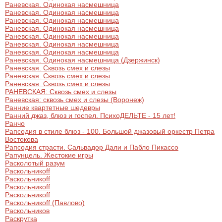
Раневская. Одинокая насмешница
Раневская. Одинокая насмешница
Раневская. Одинокая насмешница
Раневская. Одинокая насмешница
Раневская. Одинокая насмешница
Раневская. Одинокая насмешница
Раневская. Одинокая насмешница
Раневская. Одинокая насмешница (Дзержинск)
Раневская. Сквозь смех и слезы
Раневская. Сквозь смех и слезы
Раневская. Сквозь смех и слезы
РАНЕВСКАЯ: Сквозь смех и слезы
Раневская: сквозь смех и слезы (Воронеж)
Ранние квартетные шедевры
Ранний джаз, блюз и госпел. ПсихоДЕЛЬТЕ - 15 лет!
Ранчо
Рапсодия в стиле блюз - 100. Большой джазовый оркестр Петра
Востокова
Рапсодия страсти. Сальвадор Дали и Пабло Пикассо
Рапунцель. Жестокие игры
Расколотый разум
Раскольникоff
Раскольникоff
Раскольникоff
Раскольникоff
Раскольникоff (Павлово)
Раскольников
Раскрутка