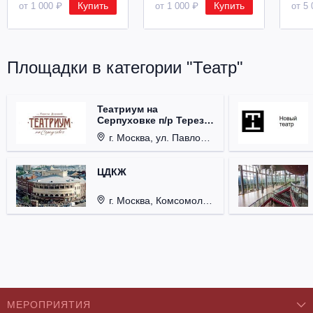
Купить
Купить
от 1 000 ₽
от 1 000 ₽
от 5 
Площадки в категории "Театр"
Театриум на
Серпуховке п/р Терезы
Дуровой
г. Москва, ул. Павловская, д. 6.
ЦДКЖ
г. Москва, Комсомольская пл., д. 4.
МЕРОПРИЯТИЯ