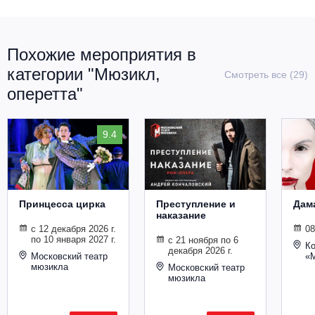
Похожие мероприятия в
категории "Мюзикл,
Смотреть все (29)
оперетта"
9.4
Принцесса цирка
Преступление и
Дам
наказание
с 12 декабря 2026 г.
08
по 10 января 2027 г.
с 21 ноября по 6
Ко
декабря 2026 г.
Московский театр
«
мюзикла
Московский театр
мюзикла