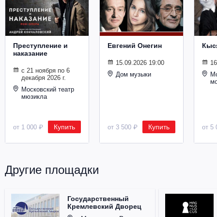
Металл
Преступление и
Евгений Онегин
Кыс
наказание
15.09.2026 19:00
16
с 21 ноября по 6
Дом музыки
Мо
декабря 2026 г.
м
Московский театр
мюзикла
Купить
Купить
от 1 000 ₽
от 3 500 ₽
от 5 
Другие площадки
Государственный
Кремлевский Дворец