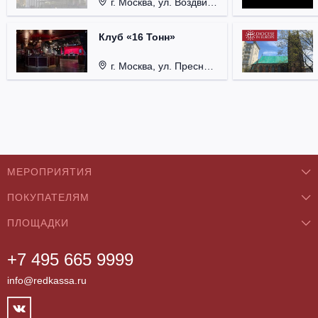
г. Москва, ул. Воздвиженка, д. 1, Кремль.
Клуб «16 Тонн»
г. Москва, ул. Пресненский Вал, д. 6, стр. 1.
МЕРОПРИЯТИЯ
ПОКУПАТЕЛЯМ
Концерты
ПЛОЩАДКИ
О нас
Классика
+7 495 665 9999
Бар/Ресторан/Кафе
Как купить
Театры
info@redkassa.ru
Клуб
Возврат билетов
Фестивали
Концертный зал
Контакты
Спорт