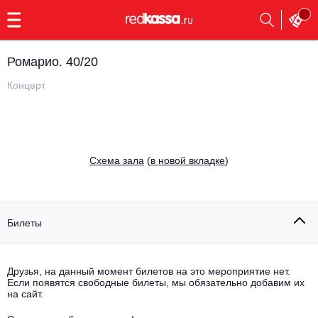
с
9:00
до
23:00
Ромарио. 40/20
Заказать
обратный
Концерт
звонок
Главная
Все события
Выбрать мероприятие
Инди
Cхема зала
(
в новой вкладке
)
Все события
Как купить
Электронная музыка
Rap, hip-hop, RnB
Билеты
Все события
Контакты
Панк
Поэтический вечер
Друзья, на данный момент билетов на это мероприятие нет.
Если появятся свободные билеты, мы обязательно добавим их
Все события
Выбрать другой город
Концерты на теплоходе
на сайт.
Опера