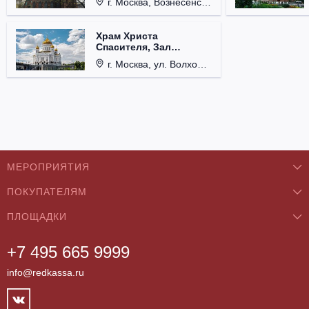
г. Москва, Вознесенский пер., д. 8/5, стр. 3.
Храм Христа
Спасителя, Зал
Церковных Соборов
г. Москва, ул. Волхонка, д. 15.
МЕРОПРИЯТИЯ
ПОКУПАТЕЛЯМ
Концерты
ПЛОЩАДКИ
О нас
Классика
+7 495 665 9999
Бар/Ресторан/Кафе
Как купить
Театры
info@redkassa.ru
Клуб
Возврат билетов
Фестивали
Концертный зал
Контакты
Спорт