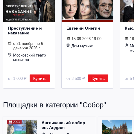
Металл
Преступление и
Евгений Онегин
Кыс
наказание
15.09.2026 19:00
16
с 21 ноября по 6
Дом музыки
Мо
декабря 2026 г.
м
Московский театр
мюзикла
Купить
Купить
от 1 000 ₽
от 3 500 ₽
от 5 
Площадки в категории "Собор"
Англиканский собор
св. Андрея