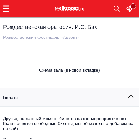
с
9:00
до
23:00
Рождественская оратория. И.С. Бах
Заказать
обратный
Рождественский фестиваль «Адвент»
звонок
Главная
Все события
Выбрать мероприятие
Инди
Cхема зала
(
в новой вкладке
)
Все события
Как купить
Электронная музыка
Rap, hip-hop, RnB
Билеты
Все события
Контакты
Панк
Поэтический вечер
Друзья, на данный момент билетов на это мероприятие нет.
Если появятся свободные билеты, мы обязательно добавим их
Все события
Выбрать другой город
Концерты на теплоходе
на сайт.
Опера