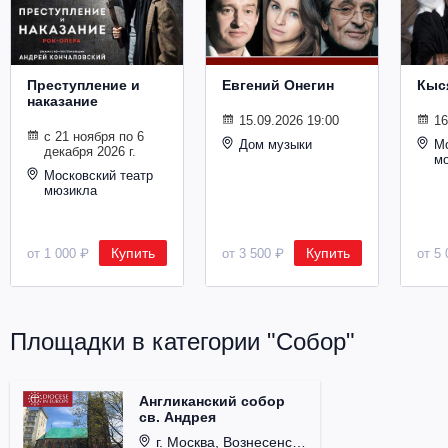
Металл
Преступление и
Евгений Онегин
Кыс
наказание
15.09.2026 19:00
16
с 21 ноября по 6
Дом музыки
Мо
декабря 2026 г.
м
Московский театр
мюзикла
Купить
Купить
от 1 000 ₽
от 3 500 ₽
от 5 
Площадки в категории "Собор"
Англиканский собор
св. Андрея
г. Москва, Вознесенский пер., д. 8/5, стр. 3.