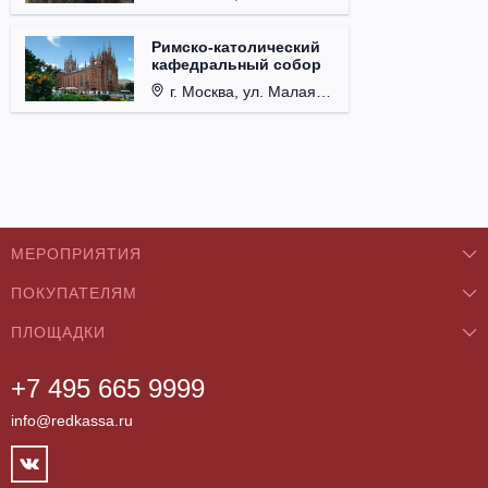
Римско-католический
кафедральный собор
г. Москва, ул. Малая Грузинская, д. 27/13, стр. 1.
МЕРОПРИЯТИЯ
ПОКУПАТЕЛЯМ
Концерты
ПЛОЩАДКИ
О нас
Классика
+7 495 665 9999
Бар/Ресторан/Кафе
Как купить
Театры
info@redkassa.ru
Клуб
Возврат билетов
Фестивали
Концертный зал
Контакты
Спорт