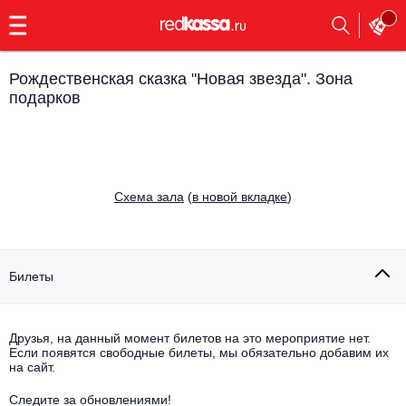
с
9:00
до
23:00
Рождественская сказка "Новая звезда". Зона
Заказать
подарков
обратный
звонок
Главная
Все события
Выбрать мероприятие
Инди
Cхема зала
(
в новой вкладке
)
Все события
Как купить
Электронная музыка
Билеты
Rap, hip-hop, RnB
Все события
Контакты
Панк
Поэтический вечер
Друзья, на данный момент билетов на это мероприятие нет.
Если появятся свободные билеты, мы обязательно добавим их
Все события
на сайт.
Выбрать другой город
Концерты на теплоходе
Опера
Следите за обновлениями!