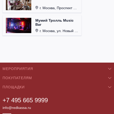
г. Москва, Проспект 60-летия Октября, д. 27.
Мумий Тролль Music
Bar
г. Москва, ул. Новый Арбат, д. 15.
МЕРОПРИЯТИЯ
ПОКУПАТЕЛЯМ
Концерты
ПЛОЩАДКИ
О нас
Классика
+7 495 665 9999
Бар/Ресторан/Кафе
Как купить
Театры
info@redkassa.ru
Клуб
Возврат билетов
Фестивали