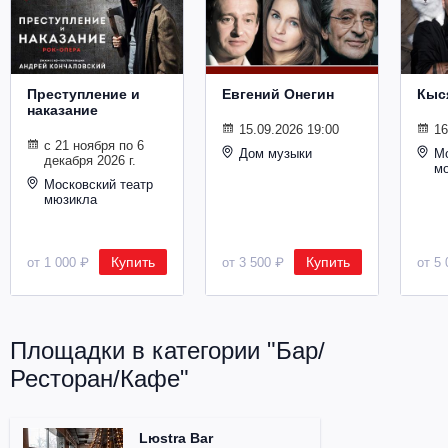
Металл
Преступление и
Евгений Онегин
Кыс
наказание
15.09.2026 19:00
16
с 21 ноября по 6
Дом музыки
Мо
декабря 2026 г.
м
Московский театр
мюзикла
Купить
Купить
от 1 000 ₽
от 3 500 ₽
от 5 
Площадки в категории "Бар/
Ресторан/Кафе"
Lюstra Bar