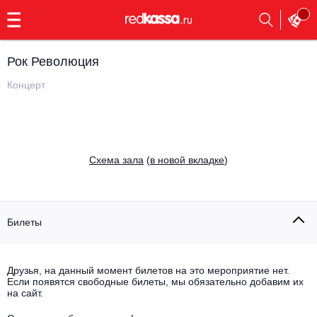
с
9:00
до
23:00
Рок Революция
Заказать
обратный
Концерт
звонок
Главная
Все события
Выбрать мероприятие
Инди
Cхема зала
(
в новой вкладке
)
Все события
Как купить
Электронная музыка
Rap, hip-hop, RnB
Билеты
Все события
Контакты
Панк
Поэтический вечер
Друзья, на данный момент билетов на это мероприятие нет.
Если появятся свободные билеты, мы обязательно добавим их
Все события
Выбрать другой город
Концерты на теплоходе
на сайт.
Опера