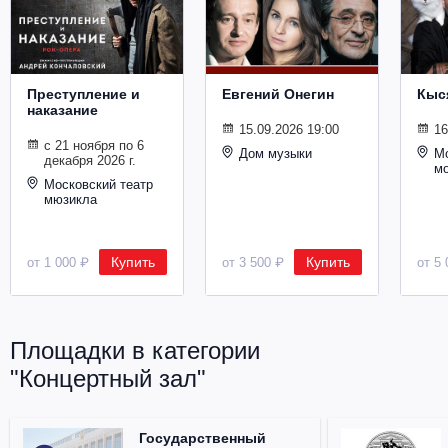
Металл
Преступление и
Евгений Онегин
Кыс
наказание
15.09.2026 19:00
16
с 21 ноября по 6
Дом музыки
Мо
декабря 2026 г.
м
Московский театр
мюзикла
Купить
Купить
от 1 000 ₽
от 3 500 ₽
от 5 
Площадки в категории
"Концертный зал"
Государственный