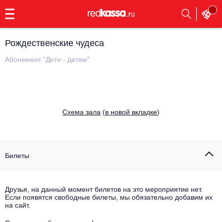
с
9:00
до
23:00
Рождественские чудеса
Заказать
обратный
Абонемент "Дети - детям"
звонок
Главная
Все события
Выбрать мероприятие
Инди
Cхема зала
(
в новой вкладке
)
Все события
Как купить
Электронная музыка
Rap, hip-hop, RnB
Билеты
Все события
Контакты
Панк
Поэтический вечер
Друзья, на данный момент билетов на это мероприятие нет.
Если появятся свободные билеты, мы обязательно добавим их
Все события
Выбрать другой город
Концерты на теплоходе
на сайт.
Опера