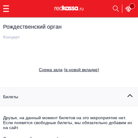
с
9:00
до
23:00
Рождественский орган
Заказать
обратный
Концерт
звонок
Главная
Все события
Выбрать мероприятие
Инди
Cхема зала
(
в новой вкладке
)
Все события
Как купить
Электронная музыка
Rap, hip-hop, RnB
Билеты
Все события
Контакты
Панк
Поэтический вечер
Друзья, на данный момент билетов на это мероприятие нет.
Если появятся свободные билеты, мы обязательно добавим их
Все события
Выбрать другой город
Концерты на теплоходе
на сайт.
Опера