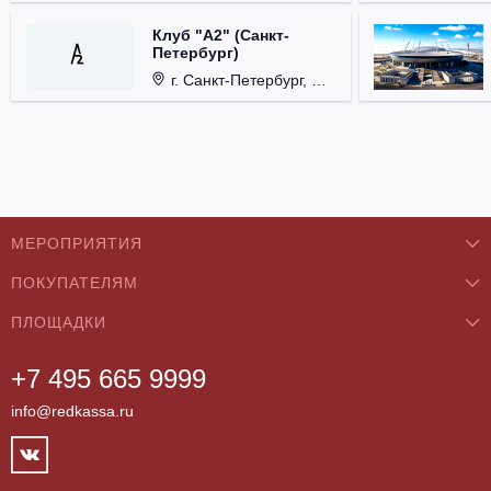
Клуб "А2" (Санкт-
Петербург)
г. Санкт-Петербург, Проспект медиков, д. 3.
МЕРОПРИЯТИЯ
ПОКУПАТЕЛЯМ
Концерты
ПЛОЩАДКИ
О нас
Классика
+7 495 665 9999
Бар/Ресторан/Кафе
Как купить
Театры
info@redkassa.ru
Клуб
Возврат билетов
Фестивали
Концертный зал
Контакты
Спорт