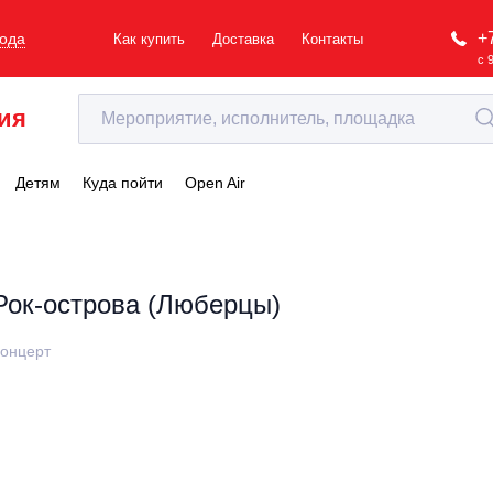
+
рода
Как купить
Доставка
Контакты
с 
ия
Детям
Куда пойти
Open Air
Рок-острова (Люберцы)
онцерт