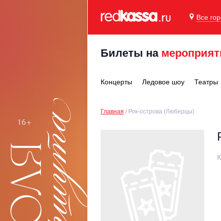
Все го
Билеты на
мероприят
Концерты
Ледовое шоу
Театры
Главная
Рок-острова (Люберцы)
К