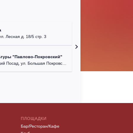
ДК "Бал
а
Московская
ул. Лесная д. 18/5 стр. 3
КДК "Ко
ьтуры "Павлово-Покровский"
г. Керч
 Посад, ул. Большая Покровская, д. 37.
ПЛОЩАДКИ
Бар/Ресторан/Кафе