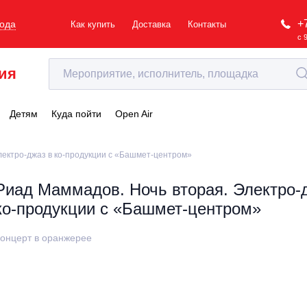
+
рода
Как купить
Доставка
Контакты
с 
ия
Детям
Куда пойти
Open Air
лектро-джаз в ко-продукции с «Башмет-центром»
Риад Маммадов. Ночь вторая. Электро-
ко-продукции с «Башмет-центром»
онцерт в оранжерее