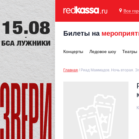
Все го
Билеты на
мероприят
Концерты
Ледовое шоу
Театры
Главная
Риад Маммадов. Ночь вторая. Э
К