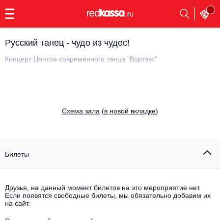
с
9:00
до
23:00
Русский танец - чудо из чудес!
Заказать
обратный
Концерт Центра современного танца "Вортэкс"
звонок
Главная
Все события
Выбрать мероприятие
Инди
Cхема зала
(
в новой вкладке
)
Все события
Как купить
Электронная музыка
Rap, hip-hop, RnB
Билеты
Все события
Контакты
Панк
Поэтический вечер
Друзья, на данный момент билетов на это мероприятие нет.
Если появятся свободные билеты, мы обязательно добавим их
Все события
Выбрать другой город
Концерты на теплоходе
на сайт.
Опера