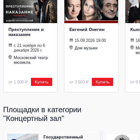
Металл
Преступление и
Евгений Онегин
Кыс
наказание
15.09.2026 19:00
16
с 21 ноября по 6
Дом музыки
Мо
декабря 2026 г.
м
Московский театр
мюзикла
Купить
Купить
от 1 000 ₽
от 3 500 ₽
от 5 
Площадки в категории
"Концертный зал"
Государственный