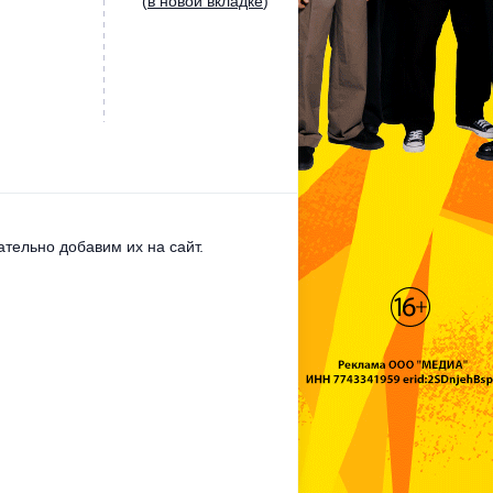
(
в новой вкладке
)
тельно добавим их на сайт.