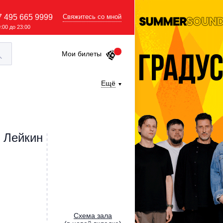
7 495 665 9999
Свяжитесь со мной
9:00 до 23:00
Мои билеты
Ещё
й Лейкин
Cхема зала