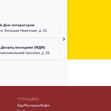
КДЦ "Са
й Дом литераторов
Московска
ул. Большая Никитская, д. 53.
Дом офи
 Дворец молодежи (МДМ)
г. Сева
Комсомольский проспект, д. 28.
ПЛОЩАДКИ
Бар/Ресторан/Кафе