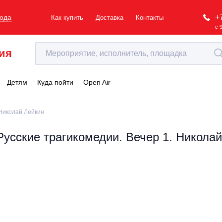
+
рода
Как купить
Доставка
Контакты
с 
ия
Детям
Куда пойти
Open Air
 Николай Лейкин
Русские трагикомедии. Вечер 1. Никола