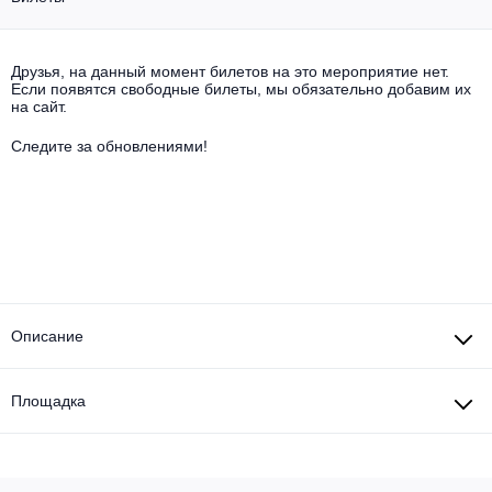
Другое для детей
Поп и эстрада
Известные актёры
Все события
Детский концерт
Альтернатива
Друзья, на данный момент билетов на это мероприятие нет.
Комедия
Если появятся свободные билеты, мы обязательно добавим их
на сайт.
Детский спектакль
Классическая музыка
Все события
Творческий вечер
Следите за обновлениями!
Детское шоу
Круиз Фест
Мюзикл, оперетта
Детский мюзикл
Open-air на ВДНХ
Балет
Джаз и блюз
Драма
Описание
Этно, фолк, кантри
Музыкальный спектакль
Рок
Площадка
Спектакль
Шансон, романс, авторская песня
Иммерсивный спектакль