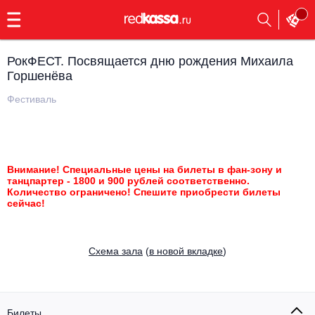
с
9:00
до
23:00
РокФЕСТ. Посвящается дню рождения Михаила
Заказать
Горшенёва
обратный
звонок
Фестиваль
Главная
Все события
Выбрать мероприятие
Инди
Все события
Внимание! Специальные цены на билеты в фан-зону и
танцпартер - 1800 и 900 рублей соответственно.
Как купить
Электронная музыка
Количество ограничено! Спешите приобрести билеты
сейчас!
Rap, hip-hop, RnB
Все события
Cхема зала
(
в новой вкладке
)
Контакты
Панк
Поэтический вечер
Все события
Выбрать другой город
Концерты на теплоходе
Опера
Билеты