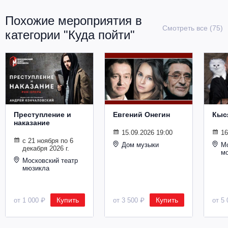
Металл
Похожие мероприятия в
Смотреть все (75)
категории "Куда пойти"
Преступление и
Евгений Онегин
Кыс
наказание
15.09.2026 19:00
16
с 21 ноября по 6
Дом музыки
Мо
декабря 2026 г.
м
Московский театр
мюзикла
Купить
Купить
от 1 000 ₽
от 3 500 ₽
от 5 