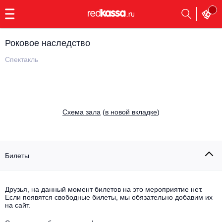
с
9:00
до
23:00
Роковое наследство
Заказать
обратный
Cпектакль
звонок
Главная
Все события
Выбрать мероприятие
Инди
Cхема зала
(
в новой вкладке
)
Все события
Как купить
Электронная музыка
Rap, hip-hop, RnB
Билеты
Все события
Контакты
Панк
Поэтический вечер
Друзья, на данный момент билетов на это мероприятие нет.
Если появятся свободные билеты, мы обязательно добавим их
Все события
Выбрать другой город
Концерты на теплоходе
на сайт.
Опера