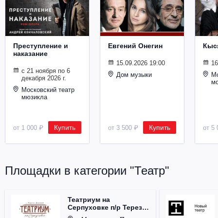
Металл
Преступление и
Евгений Онегин
Кыс
наказание
15.09.2026 19:00
16
с 21 ноября по 6
Дом музыки
Мо
декабря 2026 г.
м
Московский театр
мюзикла
Купить
Купить
от 1 000 ₽
от 3 500 ₽
от 5 
Площадки в категории "Театр"
Театриум на
Серпуховке п/р Терезы
Дуровой