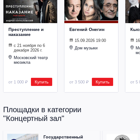
Металл
Преступление и
Евгений Онегин
Кыс
наказание
15.09.2026 19:00
16
с 21 ноября по 6
Дом музыки
Мо
декабря 2026 г.
м
Московский театр
мюзикла
Купить
Купить
от 1 000 ₽
от 3 500 ₽
от 5 
Площадки в категории
"Концертный зал"
Государственный