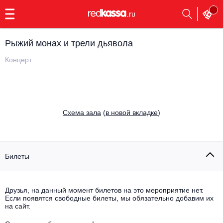
с
9:00
до
23:00
Рыжий монах и трели дьявола
Заказать
обратный
Концерт
звонок
Главная
Все события
Выбрать мероприятие
Инди
Cхема зала
(
в новой вкладке
)
Все события
Как купить
Электронная музыка
Rap, hip-hop, RnB
Билеты
Все события
Контакты
Панк
Поэтический вечер
Друзья, на данный момент билетов на это мероприятие нет.
Если появятся свободные билеты, мы обязательно добавим их
Все события
Выбрать другой город
Концерты на теплоходе
на сайт.
Опера