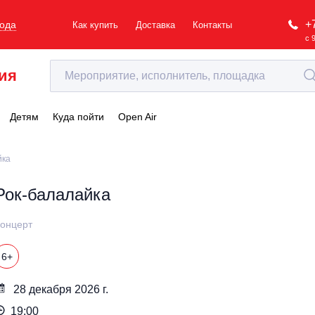
+
рода
Как купить
Доставка
Контакты
с 
ия
Детям
Куда пойти
Open Air
йка
Рок-балалайка
онцерт
6+
28 декабря 2026 г.
19:00