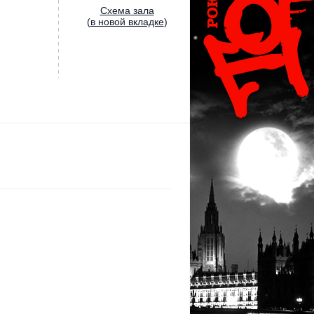
Cхема зала
(
в новой вкладке
)