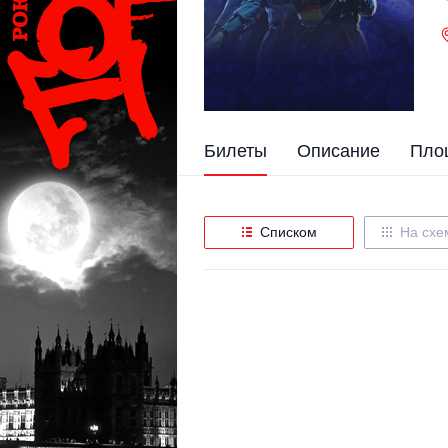
Билеты
Описание
Пло
Списком
На схе