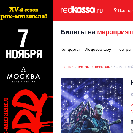
Все го
Билеты на
мероприят
Концерты
Ледовое шоу
Театры
Главная
Театры
Спектакль
Рок-балала
К