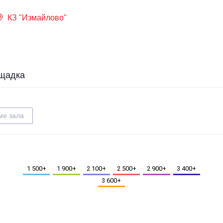
КЗ "Измайлово"
щадка
ме зала